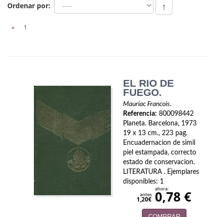
Biografías
Ordenar por:
↑
Ciencia ficción
«
1
Cine
Cocina
EL RIO DE
Cómic
FUEGO.
Cuentos y relatos
Mauriac Francois.
Referencia:
800098442
Deportes
Planeta. Barcelona, 1973
19 x 13 cm., 223 pag.
Derecho
Encuadernacion de simil
piel estampada, correcto
estado de conservacion.
Discos deVinilo. LP
LITERATURA . Ejemplares
disponibles: 1
Divulgación científica
ahora:
0,78 €
antes
1,20€
DVD
COMPRAR