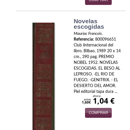
Economía
Enciclopedias
Novelas
escogidas
Ensayo
Mauriac Francois.
Referencia:
800096651
Ensayo literario
Club iinternacional del
libro. Bilbao, 1989 20 x 14
Filosofía
cm., 390 pag. PREMIO
NOBEL 1952. NOVELAS
Física y Química
ESCOGIDAS. EL BESO AL
LEPROSO. -EL RIO DE
Física y química
FUEGO. -GENITRIX. - EL
DESIERTO DEL AMOR.
Guerra Civil Española
Piel editorial tapa dura ...
ahora:
1,04 €
antes
Historia
1,60€
COMPRAR
historia
Infantil y juvenil