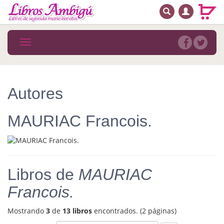
BUSCAR
MENÚ PRINCIPAL
Libros
Toggle
navigation
Novedades
Notícias
Autores
MATERIAS
MAURIAC Francois.
Arte
Astrología. Ocultismo
Autoayuda. Conocimiento personal
Libros de
MAURIAC
Autoayuda. Crecimiento personal
Francois.
Biografía
Mostrando
3
de
13 libros
encontrados. (2 páginas)