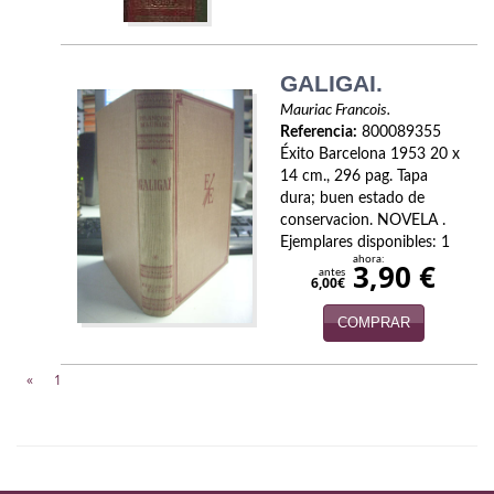
Infantil y juvenil. Nuevo!!
Infantil y juvenil. Nuevo!!!
GALIGAI.
Mauriac Francois.
Informática
Referencia:
800089355
Éxito Barcelona 1953 20 x
Literatura fantástica
14 cm., 296 pag. Tapa
dura; buen estado de
Literatura hispanoamericana
conservacion. NOVELA .
Ejemplares disponibles: 1
ahora:
Local
3,90 €
antes
6,00€
Mafia y espionaje
COMPRAR
Matemáticas
«
1
Medicina
Música