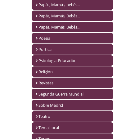
Naturaleza
Papás, Mamás, bebés...
Novela Extranjera
Papás, Mamás, Bebés...
Novela fantástica
Papás, Mamás, Bebés…
Poesía
Novela histórica
Política
Novela negra
Psicología. Educación
Novela romántica
Religión
Otros idiomas
Revistas
Papás, Mamás, bebés...
Segunda Guerra Mundial
Papás, Mamás, Bebés...
Sobre Madrid
Teatro
Papás, Mamás, Bebés…
Tema Local
Poesía
Terror