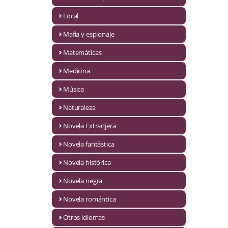
Infantil y juvenil. Nuevo!!
Local
Mafia y espionaje
Infantil y juvenil. Nuevo!!!
Matemáticas
Informática
Medicina
Literatura fantástica
Música
Literatura hispanoamericana
Naturaleza
Local
Novela Extranjera
Mafia y espionaje
Novela fantástica
Novela histórica
Matemáticas
Novela negra
Medicina
Novela romántica
Música
Otros idiomas