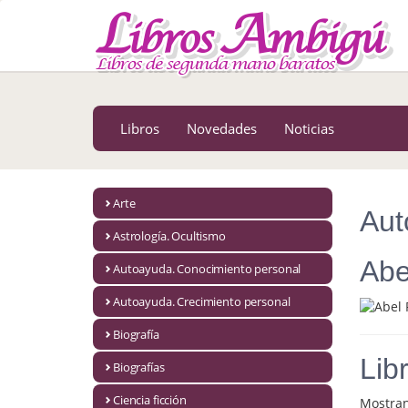
MENÚ PRINCIPAL
Libros
Novedades
Libros
Novedades
Noticias
Notícias
MATERIAS
Arte
Aut
Arte
Astrología. Ocultismo
Astrología. Ocultismo
Abe
Autoayuda. Conocimiento personal
Autoayuda. Conocimiento personal
Autoayuda. Crecimiento personal
Autoayuda. Crecimiento personal
Biografía
Lib
Biografías
Biografía
Ciencia ficción
Mostra