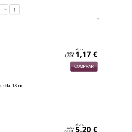
↑
«
ahora:
1,17 €
antes
1,80€
COMPRAR
lucida. 18 cm.
ahora:
5,20 €
antes
8,00€