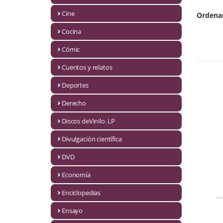
Biografías
Cine
Ordena
Ciencia ficción
Cocina
Cine
Cómic
Cocina
Cuentos y relatos
Cómic
Deportes
Derecho
Cuentos y relatos
Discos deVinilo. LP
Deportes
Divulgación científica
Derecho
DVD
Discos deVinilo. LP
Economía
Divulgación científica
Enciclopedias
DVD
Ensayo