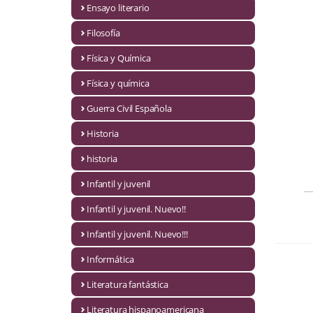
Ensayo literario
Economía
Filosofía
Enciclopedias
Física y Química
Ensayo
Física y química
Ensayo literario
Guerra Civil Española
Filosofía
Historia
Física y Química
historia
Infantil y juvenil
Física y química
Infantil y juvenil. Nuevo!!
Guerra Civil Española
Infantil y juvenil. Nuevo!!!
Historia
Informática
historia
Literatura fantástica
Infantil y juvenil
Literatura hispanoamericana