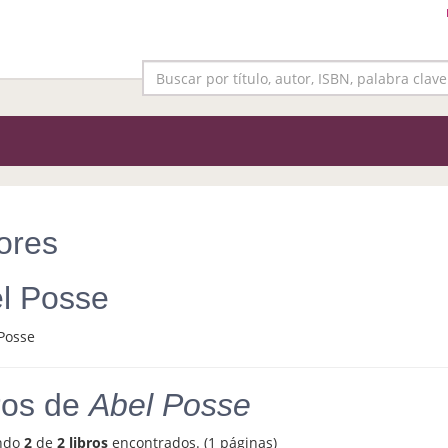
ores
l Posse
ros de
Abel Posse
ndo
2
de
2 libros
encontrados. (1 páginas)