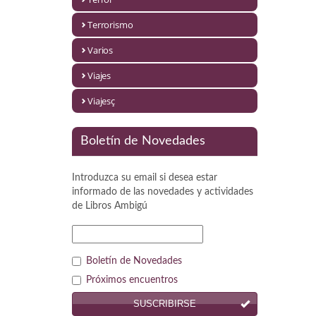
Política
Terrorismo
Psicología. Educación
Varios
Religión
Viajes
Revistas
Viajesç
Segunda Guerra Mundial
Boletín de Novedades
Sobre Madrid
Introduzca su email si desea estar
Teatro
informado de las novedades y actividades
de
Libros Ambigú
Tema Local
Terror
Boletín de Novedades
Terrorismo
Próximos encuentros
SUSCRIBIRSE
Varios