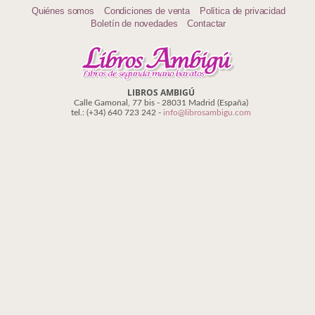
Biografías
Quiénes somos
Condiciones de venta
Política de privacidad
Boletín de novedades
Contactar
Ciencia ficción
Cine
Cocina
LIBROS AMBIGÚ
Calle Gamonal, 77 bis - 28031 Madrid (España)
tel.: (+34) 640 723 242 -
info@librosambigu.com
Cómic
Cuentos y relatos
Deportes
Derecho
Discos deVinilo. LP
Divulgación científica
DVD