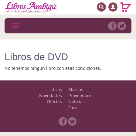
BUSCAR
MENÚ PRINCIPAL
Libros
Toggle
navigation
Novedades
Notícias
Libros de DVD
MATERIAS
No tenemos ningún libro con esas condiciones.
Arte
Astrología. Ocultismo
Libros
Marcas
Novedades
Proveedores
Autoayuda. Conocimiento personal
Ofertas
Noticias
Foro
Autoayuda. Crecimiento personal
Biografía