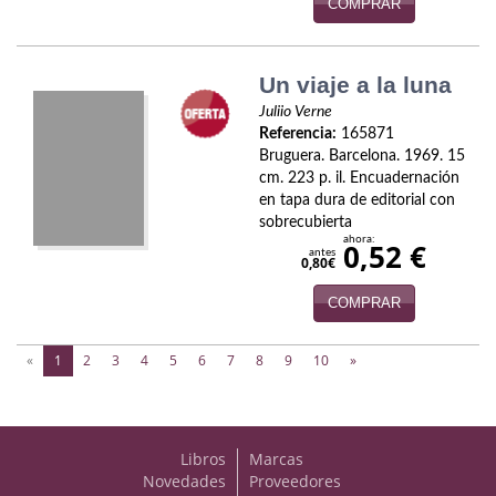
COMPRAR
Viajes
Viajesç
Un viaje a la luna
Juliio Verne
Referencia:
165871
Bruguera. Barcelona. 1969. 15
cm. 223 p. il. Encuadernación
en tapa dura de editorial con
sobrecubierta
ahora:
0,52 €
antes
0,80€
COMPRAR
(current)
«
1
2
3
4
5
6
7
8
9
10
»
Libros
Marcas
Novedades
Proveedores