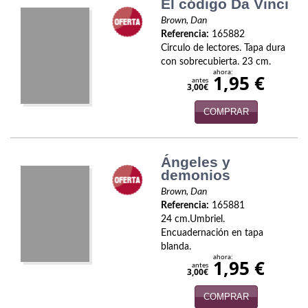
El código Da Vinci
Economía
Brown, Dan
Referencia:
165882
Enciclopedias
Circulo de lectores. Tapa dura
con sobrecubierta. 23 cm.
Ensayo
ahora:
1,95 €
antes
3,00€
Ensayo literario
COMPRAR
Filosofía
Física y Química
Ángeles y
demonios
Física y química
Brown, Dan
Referencia:
165881
Guerra Civil Española
24 cm.Umbriel.
Encuadernación en tapa
Historia
blanda.
ahora:
1,95 €
antes
historia
3,00€
COMPRAR
Infantil y juvenil