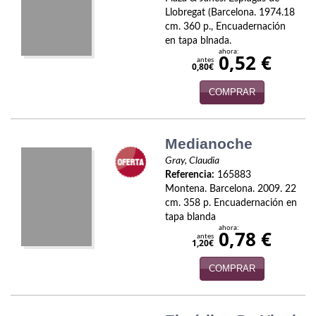
Biografías
Llobregat (Barcelona. 1974.18
cm. 360 p., Encuadernación
Ciencia ficción
en tapa blnada.
ahora:
0,52 €
Cine
antes
0,80€
Cocina
COMPRAR
Cómic
Medianoche
Cuentos y relatos
Gray, Claudia
Referencia:
165883
Deportes
Montena. Barcelona. 2009. 22
cm. 358 p. Encuadernación en
Derecho
tapa blanda
ahora:
0,78 €
Discos deVinilo. LP
antes
1,20€
Divulgación científica
COMPRAR
DVD