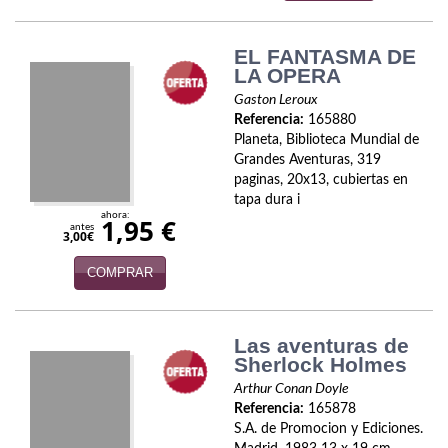
Infantil y juvenil. Nuevo!!
EL FANTASMA DE
Infantil y juvenil. Nuevo!!!
LA OPERA
Gaston Leroux
Informática
Referencia:
165880
Planeta, Biblioteca Mundial de
Literatura fantástica
Grandes Aventuras, 319
paginas, 20x13, cubiertas en
Literatura hispanoamericana
tapa dura i
ahora:
1,95 €
antes
3,00€
Local
COMPRAR
Mafia y espionaje
Matemáticas
Las aventuras de
Sherlock Holmes
Medicina
Arthur Conan Doyle
Música
Referencia:
165878
S.A. de Promocion y Ediciones.