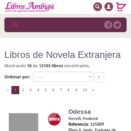
BUSCAR
MENÚ PRINCIPAL
Libros
Toggle
navigation
Novedades
Notícias
Libros de Novela Extranjera
MATERIAS
Mostrando
10
de
12103 libros
encontrados.
Arte
Ordenar por:
↑
Astrología. Ocultismo
(current)
«
1
2
3
4
5
6
7
8
9
10
»
Autoayuda. Conocimiento personal
Autoayuda. Crecimiento personal
Odessa
Forsyth, Frederick
Biografía
Referencia:
165889
Plaza & Janés. Esplugas de