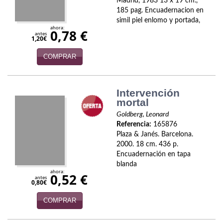
Naturaleza
Madrid, 1983 13 x 19 cm.,
185 pag. Encuadernacion en
simil piel enlomo y portada,
Novela Extranjera
ahora:
0,78 €
antes
1,20€
Novela fantástica
COMPRAR
Novela histórica
Novela negra
Intervención
mortal
Novela romántica
Goldberg, Leonard
Referencia:
165876
Otros idiomas
Plaza & Janés. Barcelona.
2000. 18 cm. 436 p.
Papás, Mamás, bebés...
Encuadernación en tapa
blanda
Papás, Mamás, Bebés...
ahora:
0,52 €
antes
0,80€
Papás, Mamás, Bebés…
COMPRAR
Poesía