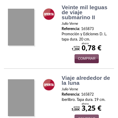
Política
Veinte mil leguas
de viaje
Psicología. Educación
submarino II
Julio Verne
Religión
Referencia:
165873
Promoción y Ediciones D. L.
Revistas
tapa dura. 20 cm.
ahora:
0,78 €
antes
Segunda Guerra Mundial
1,20€
COMPRAR
Sobre Madrid
Teatro
Viaje alrededor de
Tema Local
la luna
Julio Verne
Terror
Referencia:
165872
iberlibro. Tapa dura. 19 cm.
Terrorismo
ahora:
3,25 €
antes
5,00€
Varios