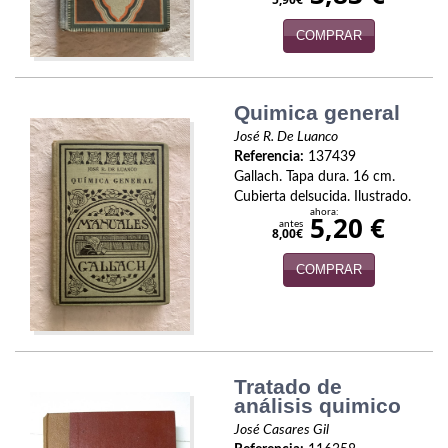
Naturaleza
COMPRAR
Novela Extranjera
Novela fantástica
Quimica general
Novela histórica
José R. De Luanco
Referencia:
137439
Novela negra
Gallach. Tapa dura. 16 cm.
Cubierta delsucida. Ilustrado.
Novela romántica
ahora:
5,20 €
antes
8,00€
Otros idiomas
COMPRAR
Papás, Mamás, bebés...
Papás, Mamás, Bebés...
Papás, Mamás, Bebés…
Tratado de
análisis quimico
Poesía
José Casares Gil