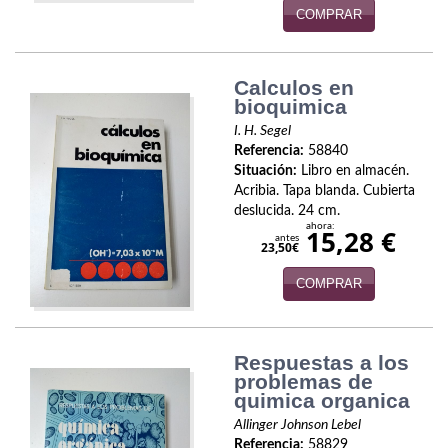
COMPRAR
Viajes
Viajesç
Calculos en
bioquimica
I. H. Segel
Referencia:
58840
Situación:
Libro en almacén.
Acribia. Tapa blanda. Cubierta
deslucida. 24 cm.
ahora:
15,28 €
antes
23,50€
COMPRAR
Respuestas a los
problemas de
quimica organica
Allinger Johnson Lebel
Referencia:
58829