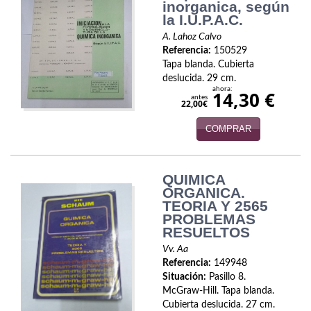
Biografías
inorganica, según
la I.U.P.A.C.
Ciencia ficción
A. Lahoz Calvo
Referencia:
150529
Cine
Tapa blanda. Cubierta
deslucida. 29 cm.
Cocina
ahora:
14,30 €
antes
22,00€
Cómic
COMPRAR
Cuentos y relatos
Deportes
QUIMICA
ORGANICA.
TEORIA Y 2565
Derecho
PROBLEMAS
RESUELTOS
Discos deVinilo. LP
Vv. Aa
Divulgación científica
Referencia:
149948
Situación:
Pasillo 8.
McGraw-Hill. Tapa blanda.
DVD
Cubierta deslucida. 27 cm.