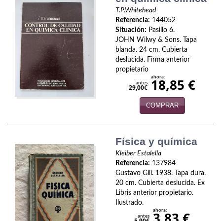
T.P.Whitehead
Infantil y juvenil. Nuevo!!
Referencia:
144052
Situación:
Pasillo 6.
Infantil y juvenil. Nuevo!!!
JOHN Wilwy & Sons. Tapa
blanda. 24 cm. Cubierta
Informática
deslucida. Firma anterior
propietario
Literatura fantástica
ahora:
18,85 €
antes
29,00€
Literatura hispanoamericana
COMPRAR
Local
Mafia y espionaje
Física y química
Kleiber Estalella
Matemáticas
Referencia:
137984
Gustavo Gili. 1938. Tapa dura.
Medicina
20 cm. Cubierta deslucida. Ex
Libris anterior propietario.
Música
Ilustrado.
ahora:
3,83 €
antes
5,90€