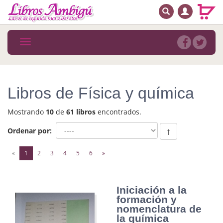
BUSCAR
MENÚ PRINCIPAL
Libros
Toggle
navigation
Novedades
Notícias
Libros de Física y química
MATERIAS
Mostrando
10
de
61 libros
encontrados.
Arte
Ordenar por:
↑
Astrología. Ocultismo
(current)
«
1
2
3
4
5
6
»
Autoayuda. Conocimiento personal
Autoayuda. Crecimiento personal
Iniciación a la
formación y
Biografía
nomenclatura de
la química