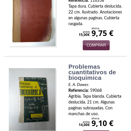
Referencia:
116358
Política
Tapa dura. Cubierta deslucida.
22 cm. Ilustrado. Anotaciones
Psicología. Educación
en algunas paginas. Cubierta
rasgada.
Religión
ahora:
9,75 €
antes
15,00€
Revistas
COMPRAR
Segunda Guerra Mundial
Problemas
Sobre Madrid
cuantitativos de
bioquimica
Teatro
E. A. Dawes
Tema Local
Referencia:
59068
Agribia. Tapa blanda. Cubierta
deslucida. 21 cm. Algunas
Terror
paginas subrayadas. Con
manchas de uso.
Terrorismo
ahora:
9,10 €
antes
14,00€
Varios