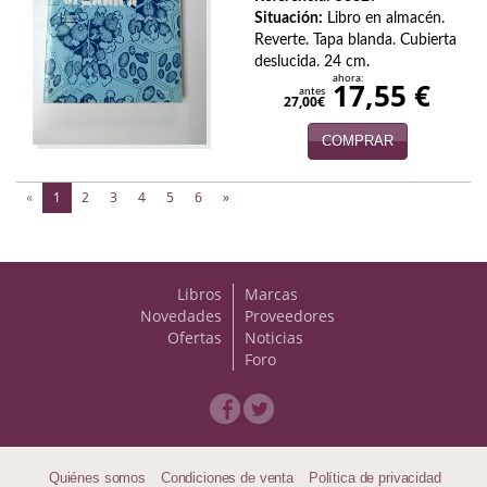
Situación:
Libro en almacén.
Reverte. Tapa blanda. Cubierta
deslucida. 24 cm.
ahora:
17,55 €
antes
27,00€
COMPRAR
(current)
«
1
2
3
4
5
6
»
Libros
Marcas
Novedades
Proveedores
Ofertas
Noticias
Foro
Quiénes somos
Condiciones de venta
Política de privacidad