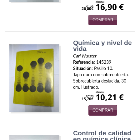
ahora:
16,90 €
Economía
antes
26,00€
Enciclopedias
COMPRAR
Ensayo
Química y nivel de
Ensayo literario
vida
Carl Wurster
Filosofía
Referencia:
145239
Situación:
Pasillo 10.
Física y Química
Tapa dura con sobrecubierta.
Sobrecubierta deslucida. 30
Física y química
cm. Ilustrado.
ahora:
10,21 €
Guerra Civil Española
antes
15,70€
Historia
COMPRAR
historia
Control de calidad
Infantil y juvenil
en química clínica