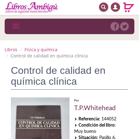
BUSCAR
MENÚ PRINCIPAL
Libros
Toggle
navigation
Novedades
Notícias
Libros
Física y química
Control de calidad en química clínica
MATERIAS
Control de calidad en
Arte
química clínica
Astrología. Ocultismo
Autoayuda. Conocimiento personal
Por
T.P.Whitehead
Autoayuda. Crecimiento personal
Referencia:
144052
Condición del libro:
Biografía
Muy bueno
Situación:
Pasillo 6.