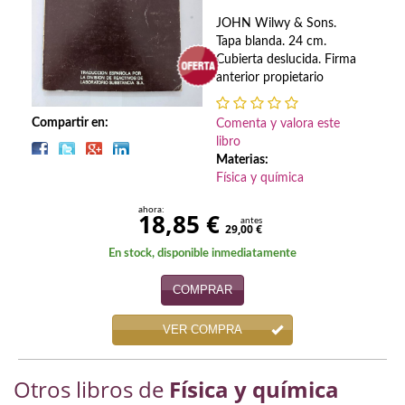
Biografías
JOHN Wilwy & Sons.
Ciencia ficción
Tapa blanda. 24 cm.
Cubierta deslucida. Firma
Cine
anterior propietario
Cocina
Compartir en:
Comenta y valora este
libro
Cómic
Materias:
Física y química
Cuentos y relatos
ahora:
18,85 €
antes
29,00 €
Deportes
En stock, disponible inmediatamente
Derecho
COMPRAR
Discos deVinilo. LP
VER COMPRA
Divulgación científica
Otros libros de
DVD
Física y química