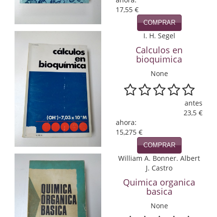
17,55 €
Infantil y juvenil. Nuevo!!
COMPRAR
Infantil y juvenil. Nuevo!!!
I. H. Segel
Calculos en
Informática
bioquimica
None
Literatura fantástica
Literatura hispanoamericana
antes
23,5 €
Local
ahora:
15,275 €
Mafia y espionaje
COMPRAR
Matemáticas
William A. Bonner. Albert
J. Castro
Medicina
Quimica organica
basica
Música
None