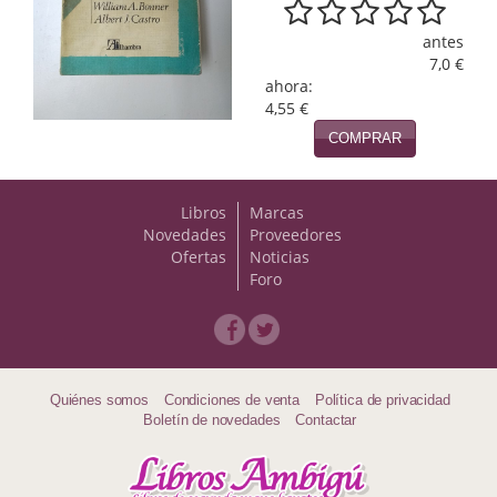
Naturaleza
antes
Novela Extranjera
7,0 €
ahora:
Novela fantástica
4,55 €
COMPRAR
Novela histórica
Novela negra
Libros
Marcas
Novedades
Proveedores
Novela romántica
Ofertas
Noticias
Foro
Otros idiomas
Papás, Mamás, bebés...
Papás, Mamás, Bebés...
Quiénes somos
Condiciones de venta
Política de privacidad
Boletín de novedades
Contactar
Papás, Mamás, Bebés…
Poesía