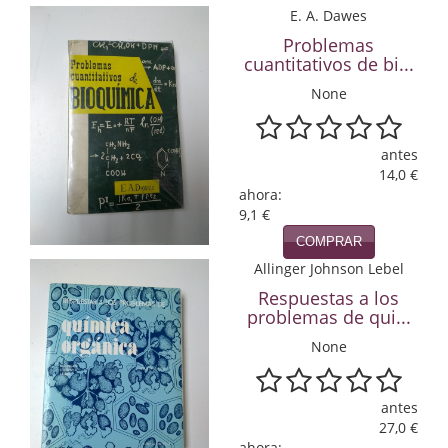
E. A. Dawes
Economía
Problemas
Enciclopedias
cuantitativos de bi...
None
Ensayo
Ensayo literario
antes
14,0 €
Filosofía
ahora:
9,1 €
Física y Química
COMPRAR
Allinger Johnson Lebel
Física y química
Respuestas a los
Guerra Civil Española
problemas de qui...
None
Historia
historia
antes
27,0 €
Infantil y juvenil
ahora: