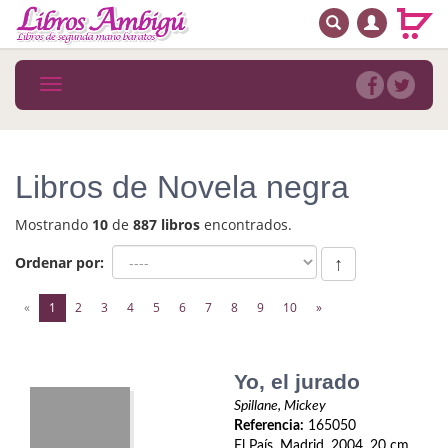
BUSCAR
MENÚ PRINCIPAL
Libros
Toggle
navigation
Novedades
Notícias
Libros de Novela negra
MATERIAS
Mostrando
10
de
887 libros
encontrados.
Arte
Ordenar por:
↑
Astrología. Ocultismo
(current)
«
1
2
3
4
5
6
7
8
9
10
»
Autoayuda. Conocimiento personal
Autoayuda. Crecimiento personal
Yo, el jurado
Spillane, Mickey
Biografía
Referencia:
165050
El País. Madrid. 2004. 20 cm.