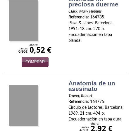
preciosa duerme
Infantil y juvenil. Nuevo!!
Clark, Mary Higgins
Referencia:
164785
Infantil y juvenil. Nuevo!!!
Plaza & Janés. Barcelona.
1991. 18 cm. 270 p.
Informática
Encuadernación en tapa
blanda
Literatura fantástica
ahora:
0,52 €
antes
0,80€
Literatura hispanoamericana
COMPRAR
Local
Anatomía de un
Mafia y espionaje
asesinato
Matemáticas
Traver, Robert
Referencia:
164775
Medicina
Circulo de Lectores. Barcelona.
1969. 21 cm. 494 p.
Música
Encuadernación en tapa dura
ahora:
2,92 €
antes
4,50€