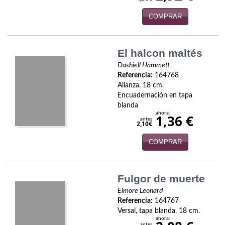
Naturaleza
COMPRAR
Novela Extranjera
Novela fantástica
El halcon maltés
Novela histórica
Dashiell Hammett
Referencia:
164768
Novela negra
Alianza. 18 cm.
Encuadernación en tapa
blanda
Novela romántica
ahora:
1,36 €
antes
2,10€
Otros idiomas
COMPRAR
Papás, Mamás, bebés...
Papás, Mamás, Bebés...
Fulgor de muerte
Papás, Mamás, Bebés…
Elmore Leonard
Referencia:
164767
Versal, tapa blanda. 18 cm.
Poesía
ahora:
antes