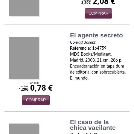
2,08 €
3,20€
Política
COMPRAR
Psicología. Educación
Religión
El agente secreto
Revistas
Conrad, Joseph
Referencia:
164759
MDS Books/Mediasat.
Segunda Guerra Mundial
Madrid. 2003. 21 cm. 286 p.
Encuadernación en tapa dura
Sobre Madrid
de editorial con sobrecubierta.
El mundo.
Teatro
ahora:
0,78 €
antes
1,20€
Tema Local
COMPRAR
Terror
Terrorismo
El caso de la
chica vacilante
Varios