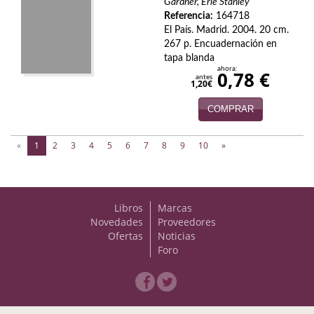
Gardner, Erle Stanley
Referencia:
164718
Viajes
El País. Madrid. 2004. 20 cm.
267 p. Encuadernación en
Viajesç
tapa blanda
ahora:
0,78 €
antes
1,20€
COMPRAR
(current)
«
1
2
3
4
5
6
7
8
9
10
»
Libros
Marcas
Novedades
Proveedores
Ofertas
Noticias
Foro