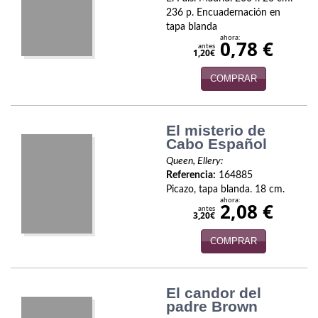
Biografías
236 p. Encuadernación en
tapa blanda
Ciencia ficción
ahora:
0,78 €
antes
1,20€
Cine
COMPRAR
Cocina
Cómic
El misterio de
Cabo Español
Cuentos y relatos
Queen, Ellery:
Referencia:
164885
Deportes
Picazo, tapa blanda. 18 cm.
ahora:
2,08 €
Derecho
antes
3,20€
Discos deVinilo. LP
COMPRAR
Divulgación científica
El candor del
DVD
padre Brown