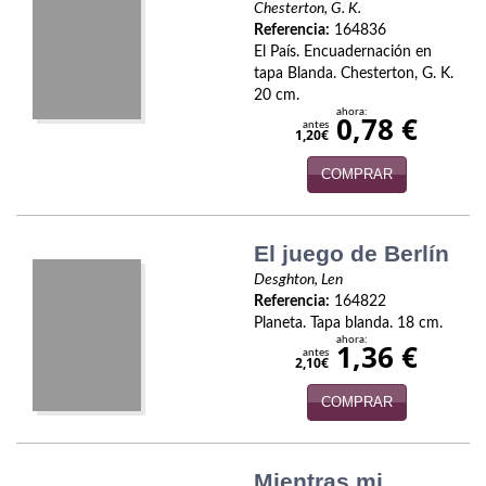
Chesterton, G. K.
Economía
Referencia:
164836
El País. Encuadernación en
Enciclopedias
tapa Blanda. Chesterton, G. K.
20 cm.
Ensayo
ahora:
0,78 €
antes
1,20€
Ensayo literario
COMPRAR
Filosofía
Física y Química
El juego de Berlín
Desghton, Len
Física y química
Referencia:
164822
Planeta. Tapa blanda. 18 cm.
Guerra Civil Española
ahora:
1,36 €
antes
2,10€
Historia
COMPRAR
historia
Infantil y juvenil
Mientras mi