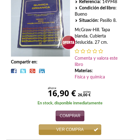
Biografías
Referencia:
149948
Condición del libro:
Ciencia ficción
Bueno
Situación:
Pasillo 8.
Cine
McGraw-Hill. Tapa
blanda. Cubierta
Cocina
deslucida. 27 cm.
Cómic
Comenta y valora este
Compartir en:
libro
Cuentos y relatos
Materias:
Física y química
Deportes
ahora:
16,90 €
Derecho
antes
26,00 €
En stock, disponible inmediatamente
Discos deVinilo. LP
COMPRAR
Divulgación científica
VER COMPRA
DVD