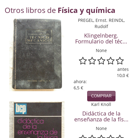
Economía
Otros libros de
Física y química
Enciclopedias
PREGEL, Ernst. REINDL,
Rudolf
Ensayo
Klingelnberg.
Formulario del téc...
Ensayo literario
None
Filosofía
antes
Física y Química
10,0 €
ahora:
Física y química
6,5 €
Guerra Civil Española
COMPRAR
Karl Knoll
Historia
Didáctica de la
enseñanza de la fís...
historia
None
Infantil y juvenil