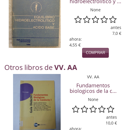
hidroelectrolítico y ...
Naturaleza
None
Novela Extranjera
Novela fantástica
antes
7,0 €
Novela histórica
ahora:
4,55 €
Novela negra
COMPRAR
Novela romántica
Otros libros de
VV. AA
Otros idiomas
VV. AA
Fundamentos
Papás, Mamás, bebés...
biologicos de la c...
Papás, Mamás, Bebés...
None
Papás, Mamás, Bebés…
antes
10,0 €
Poesía
ahora: