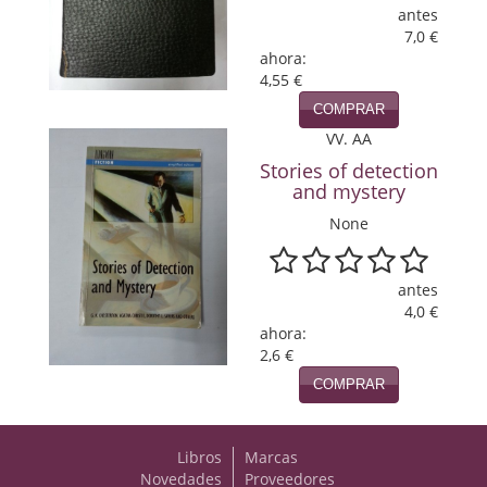
antes
Viajes
7,0 €
ahora:
4,55 €
Viajesç
COMPRAR
VV. AA
Stories of detection
and mystery
None
antes
4,0 €
ahora:
2,6 €
COMPRAR
Libros
Marcas
Novedades
Proveedores