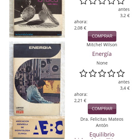
antes
Infantil y juvenil. Nuevo!!
3,2 €
ahora:
Infantil y juvenil. Nuevo!!!
2,08 €
Informática
COMPRAR
Mitchel Wilson
Literatura fantástica
Energía
Literatura hispanoamericana
None
Local
antes
Mafia y espionaje
3,4 €
ahora:
2,21 €
Matemáticas
COMPRAR
Medicina
Dra. Felicitas Mateos
Antón
Música
Equilibrio