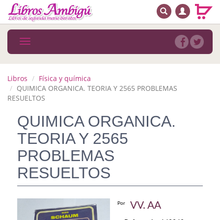
BUSCAR
MENÚ PRINCIPAL
Libros
Toggle
navigation
Novedades
Notícias
Libros
Física y química
QUIMICA ORGANICA. TEORIA Y 2565 PROBLEMAS
MATERIAS
RESUELTOS
QUIMICA ORGANICA.
Arte
TEORIA Y 2565
Astrología. Ocultismo
PROBLEMAS
Autoayuda. Conocimiento personal
RESUELTOS
Autoayuda. Crecimiento personal
Biografía
VV. AA
Por