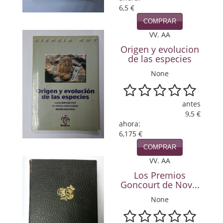
6,5 €
Política
COMPRAR
Psicología. Educación
VV. AA
Origen y evolucion
Religión
de las especies
Revistas
None
Segunda Guerra Mundial
antes
Sobre Madrid
9,5 €
ahora:
6,175 €
Teatro
COMPRAR
Tema Local
VV. AA
Los Premios
Terror
Goncourt de Nov...
Terrorismo
None
Varios