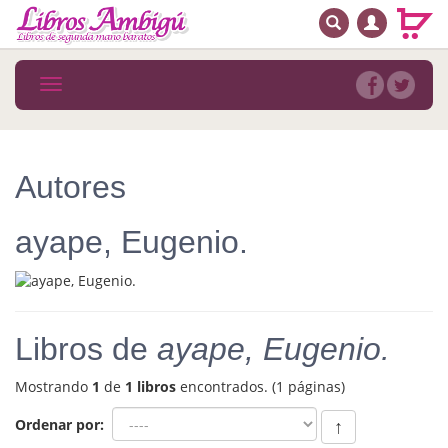
BUSCAR
MENÚ PRINCIPAL
Libros
Toggle
navigation
Novedades
Notícias
Autores
MATERIAS
ayape, Eugenio.
Arte
Astrología. Ocultismo
Autoayuda. Conocimiento personal
Libros de
ayape, Eugenio.
Autoayuda. Crecimiento personal
Mostrando
1
de
1 libros
encontrados. (1 páginas)
Biografía
Ordenar por:
↑