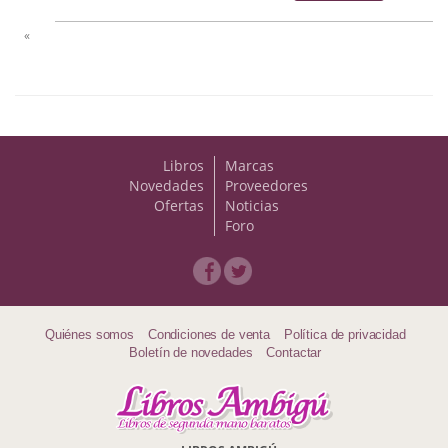
Economía
«
Enciclopedias
Ensayo
Ensayo literario
Libros
Marcas
Filosofía
Novedades
Proveedores
Ofertas
Noticias
Foro
Física y Química
Física y química
Guerra Civil Española
Quiénes somos
Condiciones de venta
Política de privacidad
Historia
Boletín de novedades
Contactar
historia
Infantil y juvenil