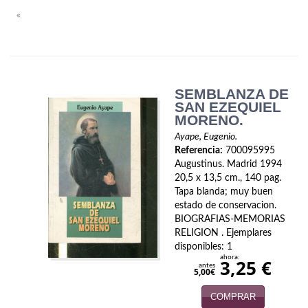
Biografías
«
Ciencia ficción
Cine
Cocina
SEMBLANZA DE
SAN EZEQUIEL
Cómic
MORENO.
Ayape, Eugenio.
Cuentos y relatos
Referencia:
700095995
Augustinus. Madrid 1994
Deportes
20,5 x 13,5 cm., 140 pag.
Tapa blanda; muy buen
Derecho
estado de conservacion.
BIOGRAFIAS-MEMORIAS
Discos deVinilo. LP
RELIGION . Ejemplares
disponibles: 1
ahora:
Divulgación científica
3,25 €
antes
5,00€
DVD
COMPRAR