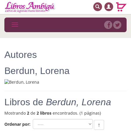
BUSCAR
MENÚ PRINCIPAL
Libros
Toggle
navigation
Novedades
Notícias
Autores
MATERIAS
Berdun, Lorena
Arte
Astrología. Ocultismo
Autoayuda. Conocimiento personal
Libros de
Berdun, Lorena
Autoayuda. Crecimiento personal
Mostrando
2
de
2 libros
encontrados. (1 páginas)
Biografía
Ordenar por:
↑