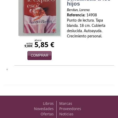
hijos
Economía
Berdun, Lorena
Enciclopedias
Referencia:
14908
Punto de lectura. Tapa
blanda. 18 cm. Cubierta
Ensayo
deslucida. Autoayuda.
Crecimiento personal.
Ensayo literario
ahora:
5,85 €
antes
9,00€
Filosofía
COMPRAR
Física y Química
«
Física y química
Guerra Civil Española
Historia
Libros
Marcas
historia
Novedades
Proveedores
Ofertas
Noticias
Infantil y juvenil