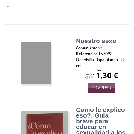
Biografías
«
Ciencia ficción
Cine
Cocina
Nuestro sexo
Berdun, Lorena
Cómic
Referencia:
157093
Debolsillo. Tapa blanda. 19
Cuentos y relatos
cm.
ahora:
1,30 €
antes
Deportes
2,00€
COMPRAR
Derecho
Discos deVinilo. LP
Como le explico
Divulgación científica
eso?. Guia
breve para
educar en
DVD
sexualidad a los