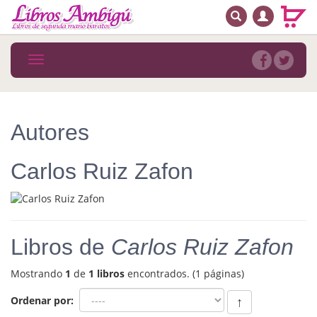
BUSCAR
MENÚ PRINCIPAL
Libros
Toggle
navigation
Novedades
Notícias
Autores
MATERIAS
Carlos Ruiz Zafon
Arte
Astrología. Ocultismo
Autoayuda. Conocimiento personal
Libros de
Carlos Ruiz Zafon
Autoayuda. Crecimiento personal
Mostrando
1
de
1 libros
encontrados. (1 páginas)
Biografía
Ordenar por:
↑