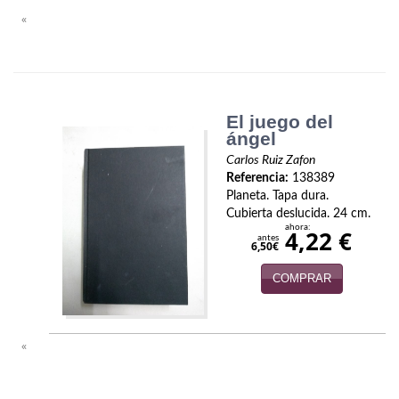
Biografías
«
Ciencia ficción
Cine
Cocina
El juego del
ángel
Cómic
Carlos Ruiz Zafon
Referencia:
138389
Cuentos y relatos
Planeta. Tapa dura.
Cubierta deslucida. 24 cm.
Deportes
ahora:
4,22 €
antes
6,50€
Derecho
COMPRAR
Discos deVinilo. LP
Divulgación científica
«
DVD