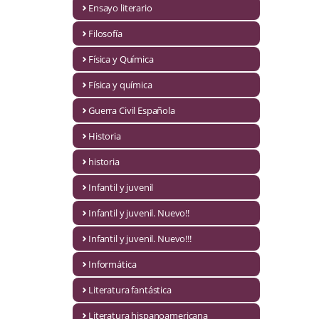
Ensayo literario
Economía
Filosofía
Enciclopedias
Física y Química
Ensayo
Física y química
Ensayo literario
Guerra Civil Española
Filosofía
Historia
Física y Química
historia
Infantil y juvenil
Física y química
Infantil y juvenil. Nuevo!!
Guerra Civil Española
Infantil y juvenil. Nuevo!!!
Historia
Informática
historia
Literatura fantástica
Infantil y juvenil
Literatura hispanoamericana