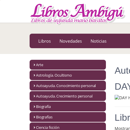
MENÚ PRINCIPAL
Libros
Novedades
Libros
Novedades
Noticias
Notícias
MATERIAS
Arte
Aut
Arte
Astrología. Ocultismo
Astrología. Ocultismo
DAY
Autoayuda. Conocimiento personal
Autoayuda. Conocimiento personal
Autoayuda. Crecimiento personal
Autoayuda. Crecimiento personal
Biografía
Lib
Biografías
Biografía
Ciencia ficción
Mostra