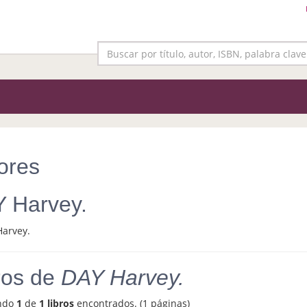
ores
 Harvey.
ros de
DAY Harvey.
ndo
1
de
1 libros
encontrados. (1 páginas)