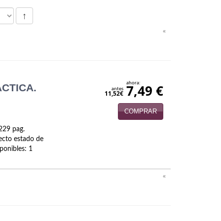
↑
«
ahora:
ACTICA.
7,49 €
antes
11,52€
COMPRAR
 229 pag.
ecto estado de
ponibles: 1
«