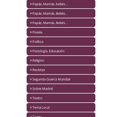
Naturaleza
Papás, Mamás, bebés...
Novela Extranjera
Papás, Mamás, Bebés...
Novela fantástica
Papás, Mamás, Bebés…
Poesía
Novela histórica
Política
Novela negra
Psicología. Educación
Novela romántica
Religión
Otros idiomas
Revistas
Papás, Mamás, bebés...
Segunda Guerra Mundial
Papás, Mamás, Bebés...
Sobre Madrid
Teatro
Papás, Mamás, Bebés…
Tema Local
Poesía
Terror