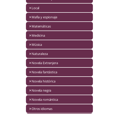
Infantil y juvenil. Nuevo!!
Local
Mafia y espionaje
Infantil y juvenil. Nuevo!!!
Matemáticas
Informática
Medicina
Literatura fantástica
Música
Literatura hispanoamericana
Naturaleza
Local
Novela Extranjera
Mafia y espionaje
Novela fantástica
Novela histórica
Matemáticas
Novela negra
Medicina
Novela romántica
Música
Otros idiomas