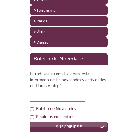
Política
Terrorismo
Psicología. Educación
Varios
Religión
Viajes
Revistas
Viajesç
Segunda Guerra Mundial
Boletín de Novedades
Sobre Madrid
Introduzca su email si desea estar
Teatro
informado de las novedades y actividades
de
Libros Ambigú
Tema Local
Terror
Boletín de Novedades
Terrorismo
Próximos encuentros
SUSCRIBIRSE
Varios