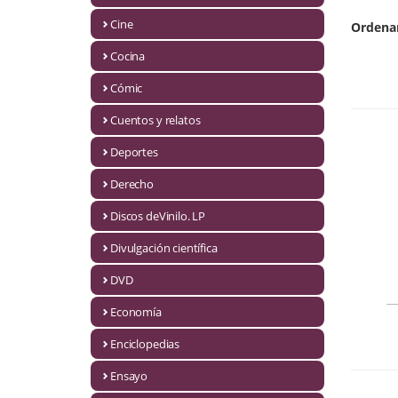
Biografías
Cine
Ordena
Ciencia ficción
Cocina
Cine
Cómic
Cocina
Cuentos y relatos
Cómic
Deportes
Derecho
Cuentos y relatos
Discos deVinilo. LP
Deportes
Divulgación científica
Derecho
DVD
Discos deVinilo. LP
Economía
Divulgación científica
Enciclopedias
DVD
Ensayo