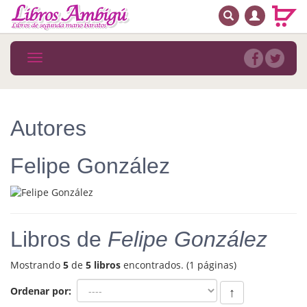
BUSCAR
MENÚ PRINCIPAL
Libros
Toggle
navigation
Novedades
Notícias
Autores
MATERIAS
Felipe González
Arte
Astrología. Ocultismo
Autoayuda. Conocimiento personal
Libros de
Felipe González
Autoayuda. Crecimiento personal
Mostrando
5
de
5 libros
encontrados. (1 páginas)
Biografía
Ordenar por:
↑