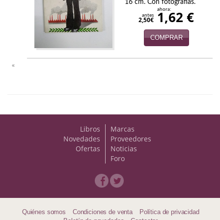
Naturaleza
16 cm. Con fotografías.
ahora:
1,62 €
antes
2,50€
Novela Extranjera
COMPRAR
Novela fantástica
Novela histórica
«
Novela negra
Novela romántica
Otros idiomas
Libros
Marcas
Novedades
Proveedores
Papás, Mamás, bebés...
Ofertas
Noticias
Foro
Papás, Mamás, Bebés...
Papás, Mamás, Bebés…
Poesía
Quiénes somos
Condiciones de venta
Política de privacidad