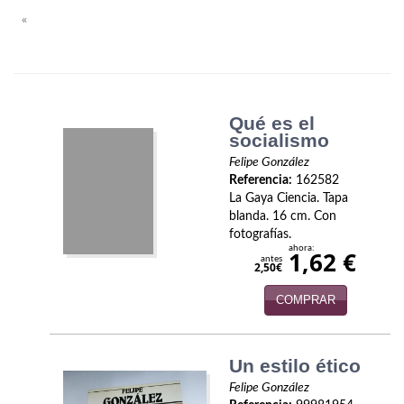
Biografías
«
Ciencia ficción
Cine
Cocina
Qué es el
socialismo
Cómic
Felipe González
Referencia:
162582
Cuentos y relatos
La Gaya Ciencia. Tapa
blanda. 16 cm. Con
Deportes
fotografías.
ahora:
1,62 €
antes
Derecho
2,50€
COMPRAR
Discos deVinilo. LP
Divulgación científica
Un estilo ético
DVD
Felipe González