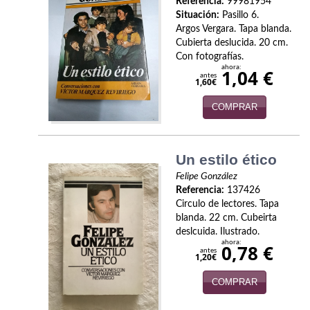
Referencia:
99981954
Economía
Situación:
Pasillo 6.
Argos Vergara. Tapa blanda.
Enciclopedias
Cubierta deslucida. 20 cm.
Con fotografías.
Ensayo
ahora:
1,04 €
antes
1,60€
Ensayo literario
COMPRAR
Filosofía
Física y Química
Un estilo ético
Felipe González
Física y química
Referencia:
137426
Circulo de lectores. Tapa
Guerra Civil Española
blanda. 22 cm. Cubeirta
deslcuida. Ilustrado.
Historia
ahora:
0,78 €
antes
1,20€
historia
COMPRAR
Infantil y juvenil