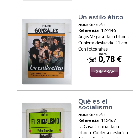
Infantil y juvenil. Nuevo!!
Un estilo ético
Infantil y juvenil. Nuevo!!!
Felipe González
Referencia:
124446
Informática
Argos Vergara. Tapa blanda.
Cubierta deslucida. 21 cm.
Literatura fantástica
Con fotografías.
ahora:
0,78 €
antes
1,20€
Literatura hispanoamericana
COMPRAR
Local
Mafia y espionaje
Matemáticas
Qué es el
socialismo
Medicina
Felipe González
Referencia:
113467
Música
La Gaya Ciencia. Tapa
blanda. Cubierta deslucida.