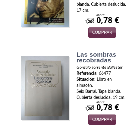
Política
blanda. Cubierta deslucida.
17 cm.
ahora:
0,78 €
Psicología. Educación
antes
1,20€
Religión
COMPRAR
Revistas
Las sombras
Segunda Guerra Mundial
recobradas
Gonzalo Torrente Ballester
Sobre Madrid
Referencia:
66477
Situación:
Libro en
Teatro
almacén.
Seix Barral. Tapa blanda.
Tema Local
Cubierta deslucida. 19 cm.
ahora:
0,78 €
Terror
antes
1,20€
Terrorismo
COMPRAR
Varios