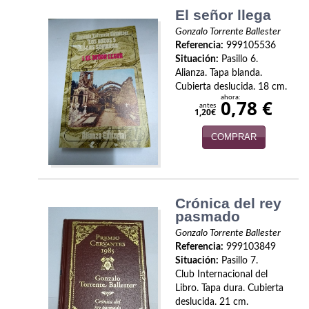
El señor llega
Viajes
Gonzalo Torrente Ballester
Referencia:
999105536
Viajesç
Situación:
Pasillo 6.
Alianza. Tapa blanda.
Cubierta deslucida. 18 cm.
ahora:
0,78 €
antes
1,20€
COMPRAR
Crónica del rey
pasmado
Gonzalo Torrente Ballester
Referencia:
999103849
Situación:
Pasillo 7.
Club Internacional del
Libro. Tapa dura. Cubierta
deslucida. 21 cm.