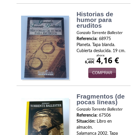
Naturaleza
Historias de
Novela Extranjera
humor para
eruditos
Novela fantástica
Gonzalo Torrente Ballester
Novela histórica
Referencia:
68975
Planeta. Tapa blanda.
Novela negra
Cubierta deslucida. 19 cm.
ahora:
4,16 €
antes
6,40€
Novela romántica
COMPRAR
Otros idiomas
Papás, Mamás, bebés...
Fragmentos (de
pocas lineas)
Papás, Mamás, Bebés...
Gonzalo Torrente Ballester
Papás, Mamás, Bebés…
Referencia:
67506
Situación:
Libro en
Poesía
almacén.
Salamanca 2002. Tapa