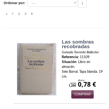
Biografías
Ordenar por:
↑
Ciencia ficción
«
1
2
3
4
Cine
Cocina
Las sombras
Cómic
recobradas
Cuentos y relatos
Gonzalo Torrente Ballester
Referencia:
11109
Deportes
Situación:
Libro en
almacén.
Derecho
Seix Barral. Tapa blanda. 19
cm.
ahora:
0,78 €
Discos deVinilo. LP
antes
1,20€
Divulgación científica
COMPRAR
DVD