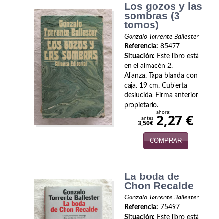
Los gozos y las
Economía
sombras (3
tomos)
Enciclopedias
Gonzalo Torrente Ballester
Referencia:
85477
Ensayo
Situación:
Este libro está
en el almacén 2.
Ensayo literario
Alianza. Tapa blanda con
caja. 19 cm. Cubierta
Filosofía
deslucida. Firma anterior
propietario.
Física y Química
ahora:
2,27 €
antes
3,50€
Física y química
COMPRAR
Guerra Civil Española
Historia
La boda de
Chon Recalde
historia
Gonzalo Torrente Ballester
Referencia:
75497
Infantil y juvenil
Situación:
Este libro está