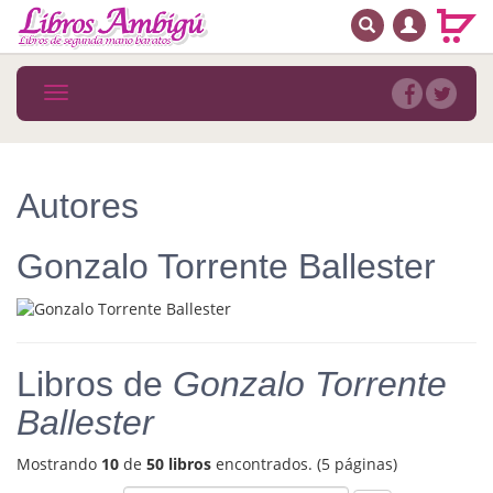
BUSCAR
MENÚ PRINCIPAL
Libros
Toggle
navigation
Novedades
Notícias
Autores
MATERIAS
Gonzalo Torrente Ballester
Arte
Astrología. Ocultismo
Autoayuda. Conocimiento personal
Libros de
Gonzalo Torrente
Autoayuda. Crecimiento personal
Ballester
Biografía
Mostrando
10
de
50 libros
encontrados. (5 páginas)