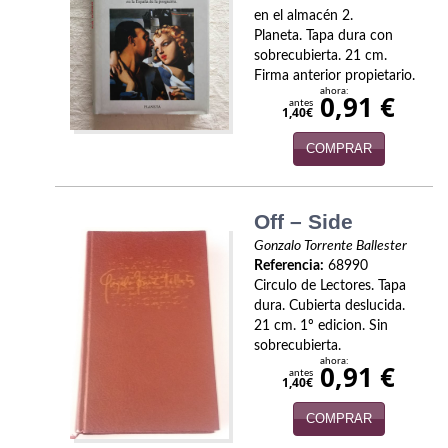
en el almacén 2.
Infantil y juvenil. Nuevo!!
Planeta. Tapa dura con
sobrecubierta. 21 cm.
Infantil y juvenil. Nuevo!!!
Firma anterior propietario.
ahora:
0,91 €
antes
1,40€
Informática
COMPRAR
Literatura fantástica
Literatura hispanoamericana
Off – Side
Local
Gonzalo Torrente Ballester
Referencia:
68990
Mafia y espionaje
Circulo de Lectores. Tapa
dura. Cubierta deslucida.
Matemáticas
21 cm. 1º edicion. Sin
sobrecubierta.
ahora:
Medicina
0,91 €
antes
1,40€
Música
COMPRAR