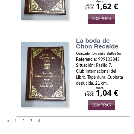
ahora:
1,62 €
antes
2,50€
COMPRAR
La boda de
Chon Recalde
Gonzalo Torrente Ballester
Referencia:
999103843
Situación:
Pasillo 7.
Club Internacional del
Libro. Tapa dura. Cubierta
deslucida. 21 cm.
ahora:
1,04 €
antes
1,60€
COMPRAR
«
1
2
3
4