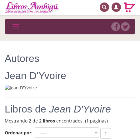
BUSCAR
MENÚ PRINCIPAL
Libros
Toggle
navigation
Novedades
Notícias
Autores
MATERIAS
Jean D'Yvoire
Arte
Astrología. Ocultismo
Autoayuda. Conocimiento personal
Libros de
Jean D'Yvoire
Autoayuda. Crecimiento personal
Mostrando
2
de
2 libros
encontrados. (1 páginas)
Biografía
Ordenar por:
↑