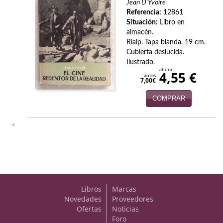
Jean D'Yvoire
Economía
Referencia:
12861
Situación:
Libro en
Enciclopedias
almacén.
Rialp. Tapa blanda. 19 cm.
Ensayo
Cubierta deslucida.
Ilustrado.
Ensayo literario
ahora:
4,55 €
antes
7,00€
Filosofía
COMPRAR
Física y Química
«
Física y química
Guerra Civil Española
Historia
Libros
Marcas
historia
Novedades
Proveedores
Ofertas
Noticias
Infantil y juvenil
Foro