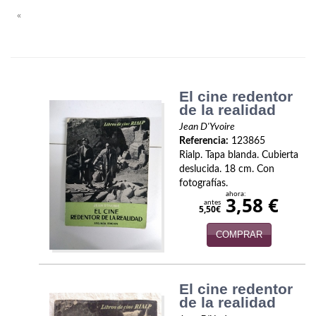
Biografías
«
Ciencia ficción
Cine
Cocina
El cine redentor
de la realidad
Cómic
Jean D'Yvoire
Referencia:
123865
Cuentos y relatos
Rialp. Tapa blanda. Cubierta
deslucida. 18 cm. Con
Deportes
fotografías.
ahora:
3,58 €
antes
Derecho
5,50€
COMPRAR
Discos deVinilo. LP
Divulgación científica
El cine redentor
DVD
de la realidad