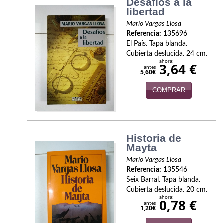
Desafíos a la
Política
libertad
Mario Vargas Llosa
Psicología. Educación
Referencia:
135696
El País. Tapa blanda.
Religión
Cubierta deslucida. 24 cm.
ahora:
3,64 €
antes
Revistas
5,60€
COMPRAR
Segunda Guerra Mundial
Sobre Madrid
Teatro
Historia de
Mayta
Tema Local
Mario Vargas Llosa
Referencia:
135546
Terror
Seix Barral. Tapa blanda.
Cubierta deslucida. 20 cm.
Terrorismo
ahora:
0,78 €
antes
1,20€
Varios