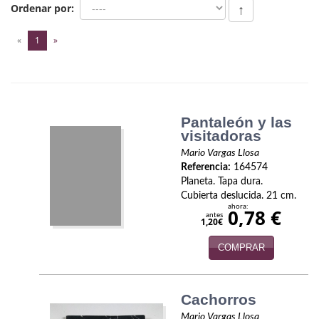
Biografías
Ordenar por:
↑
Ciencia ficción
(current)
«
1
»
Cine
Cocina
Pantaleón y las
Cómic
visitadoras
Cuentos y relatos
Mario Vargas Llosa
Referencia:
164574
Deportes
Planeta. Tapa dura.
Cubierta deslucida. 21 cm.
ahora:
Derecho
0,78 €
antes
1,20€
Discos deVinilo. LP
COMPRAR
Divulgación científica
Cachorros
DVD
Mario Vargas Llosa