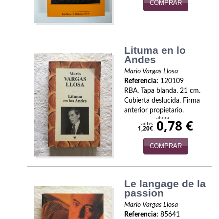
COMPRAR
Viajes
Viajesç
Lituma en lo
Andes
Mario Vargas Llosa
Referencia:
120109
RBA. Tapa blanda. 21 cm.
Cubierta deslucida. Firma
anterior propietario.
ahora:
0,78 €
antes
1,20€
COMPRAR
Le langage de la
passion
Mario Vargas Llosa
Referencia:
85641