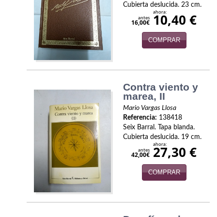
Naturaleza
Cubierta deslucida. 23 cm.
ahora:
10,40 €
antes
Novela Extranjera
16,00€
COMPRAR
Novela fantástica
Novela histórica
Novela negra
Contra viento y
marea, II
Novela romántica
Mario Vargas Llosa
Referencia:
138418
Otros idiomas
Seix Barral. Tapa blanda.
Cubierta deslucida. 19 cm.
Papás, Mamás, bebés...
ahora:
27,30 €
antes
42,00€
Papás, Mamás, Bebés...
COMPRAR
Papás, Mamás, Bebés…
Poesía