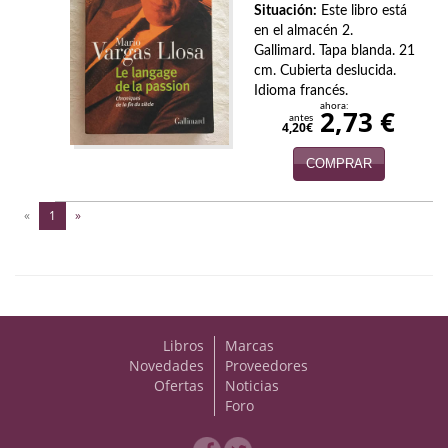
Situación:
Este libro está
en el almacén 2.
Gallimard. Tapa blanda. 21
cm. Cubierta deslucida.
Idioma francés.
ahora:
2,73 €
antes
4,20€
COMPRAR
(current)
«
1
»
Libros
Marcas
Novedades
Proveedores
Ofertas
Noticias
Foro