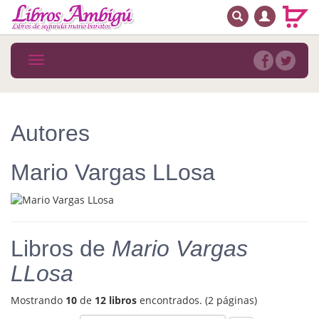
BUSCAR
MENÚ PRINCIPAL
Libros
Toggle
navigation
Novedades
Notícias
Autores
MATERIAS
Mario Vargas LLosa
Arte
Astrología. Ocultismo
Autoayuda. Conocimiento personal
Libros de
Mario Vargas
Autoayuda. Crecimiento personal
LLosa
Biografía
Mostrando
10
de
12 libros
encontrados. (2 páginas)