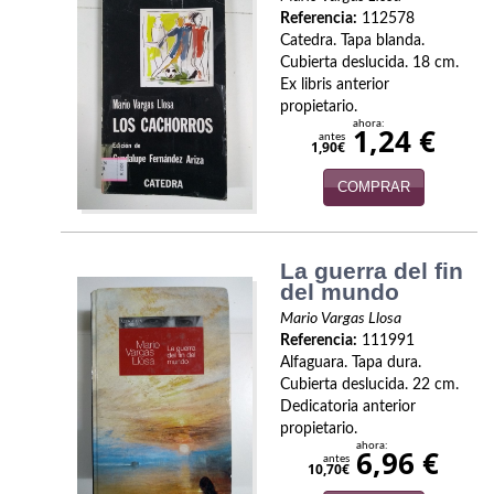
Economía
Referencia:
112578
Catedra. Tapa blanda.
Enciclopedias
Cubierta deslucida. 18 cm.
Ex libris anterior
propietario.
Ensayo
ahora:
1,24 €
antes
1,90€
Ensayo literario
COMPRAR
Filosofía
Física y Química
La guerra del fin
del mundo
Física y química
Mario Vargas Llosa
Guerra Civil Española
Referencia:
111991
Alfaguara. Tapa dura.
Cubierta deslucida. 22 cm.
Historia
Dedicatoria anterior
propietario.
historia
ahora:
6,96 €
antes
10,70€
Infantil y juvenil