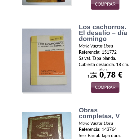
COMPRAR
Infantil y juvenil. Nuevo!!
Infantil y juvenil. Nuevo!!!
Los cachorros.
El desafío – día
Informática
domingo
Mario Vargas Llosa
Literatura fantástica
Referencia:
151772
Salvat. Tapa blanda.
Literatura hispanoamericana
Cubierta deslucida. 18 cm.
ahora:
0,78 €
antes
Local
1,20€
Mafia y espionaje
COMPRAR
Matemáticas
Obras
Medicina
completas, V
Mario Vargas Llosa
Música
Referencia:
143764
Seix Barral. Tapa dura.