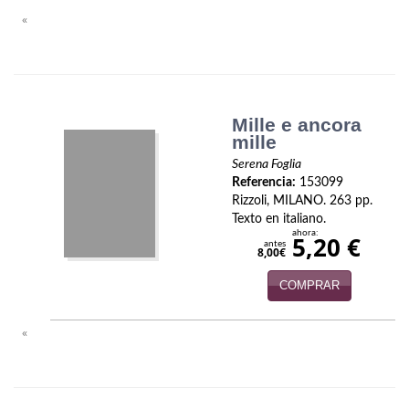
Biografías
«
Ciencia ficción
Cine
Cocina
Mille e ancora
mille
Cómic
Serena Foglia
Referencia:
153099
Cuentos y relatos
Rizzoli, MILANO. 263 pp.
Texto en italiano.
Deportes
ahora:
5,20 €
antes
8,00€
Derecho
COMPRAR
Discos deVinilo. LP
«
Divulgación científica
DVD