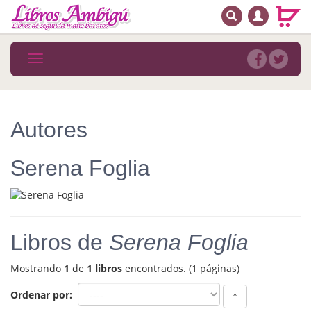
BUSCAR
MENÚ PRINCIPAL
Libros
Toggle
navigation
Novedades
Notícias
Autores
MATERIAS
Serena Foglia
Arte
Astrología. Ocultismo
Autoayuda. Conocimiento personal
Libros de
Serena Foglia
Autoayuda. Crecimiento personal
Mostrando
1
de
1 libros
encontrados. (1 páginas)
Biografía
Ordenar por:
↑