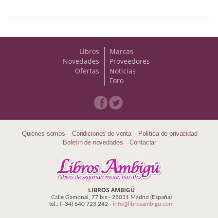
Economía
Enciclopedias
Ensayo
Libros
Marcas
Novedades
Proveedores
Ensayo literario
Ofertas
Noticias
Foro
Filosofía
Física y Química
Física y química
Quiénes somos
Condiciones de venta
Política de privacidad
Boletín de novedades
Contactar
Guerra Civil Española
Historia
LIBROS AMBIGÚ
historia
Calle Gamonal, 77 bis - 28031 Madrid (España)
tel.: (+34) 640 723 242 -
info@librosambigu.com
Infantil y juvenil