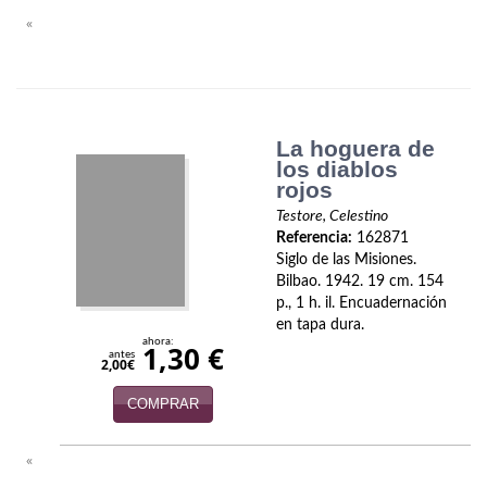
Biografías
«
Ciencia ficción
Cine
Cocina
La hoguera de
los diablos
Cómic
rojos
Testore, Celestino
Cuentos y relatos
Referencia:
162871
Siglo de las Misiones.
Deportes
Bilbao. 1942. 19 cm. 154
p., 1 h. il. Encuadernación
Derecho
en tapa dura.
ahora:
1,30 €
antes
2,00€
Discos deVinilo. LP
COMPRAR
Divulgación científica
DVD
«