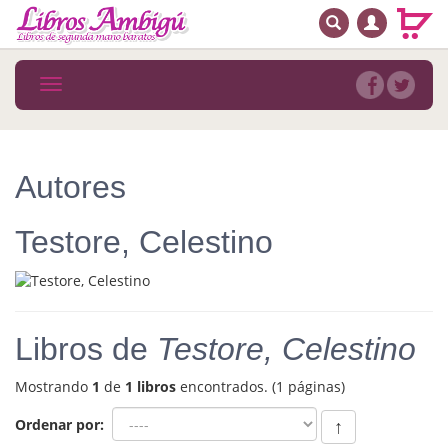
BUSCAR
MENÚ PRINCIPAL
Libros
Toggle
navigation
Novedades
Notícias
Autores
MATERIAS
Testore, Celestino
Arte
Astrología. Ocultismo
Autoayuda. Conocimiento personal
Libros de
Testore, Celestino
Autoayuda. Crecimiento personal
Mostrando
1
de
1 libros
encontrados. (1 páginas)
Biografía
Ordenar por:
↑