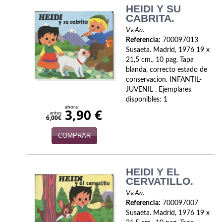
HEIDI Y SU
Economía
CABRITA.
Enciclopedias
Vv.Aa.
Referencia:
700097013
Ensayo
Susaeta. Madrid, 1976 19 x
21,5 cm., 10 pag. Tapa
Ensayo literario
blanda, correcto estado de
conservacion. INFANTIL-
JUVENIL . Ejemplares
Filosofía
disponibles: 1
ahora:
3,90 €
Física y Química
antes
6,00€
Física y química
COMPRAR
Guerra Civil Española
HEIDI Y EL
Historia
CERVATILLO.
Vv.Aa.
historia
Referencia:
700097007
Susaeta. Madrid, 1976 19 x
Infantil y juvenil