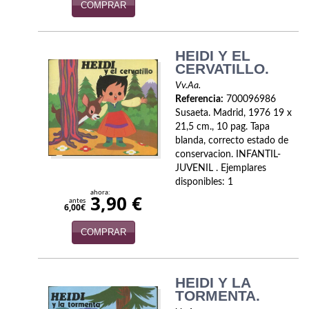
COMPRAR
HEIDI Y EL
CERVATILLO.
Vv.Aa.
Referencia:
700096986
Susaeta. Madrid, 1976 19 x
21,5 cm., 10 pag. Tapa
blanda, correcto estado de
conservacion. INFANTIL-
JUVENIL . Ejemplares
disponibles: 1
ahora:
3,90 €
antes
6,00€
COMPRAR
HEIDI Y LA
TORMENTA.