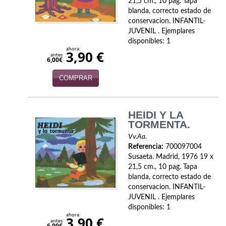
21,5 cm., 10 pag. Tapa
blanda, correcto estado de
Infantil y juvenil. Nuevo!!
conservacion. INFANTIL-
JUVENIL . Ejemplares
Infantil y juvenil. Nuevo!!!
disponibles: 1
ahora:
3,90 €
antes
Informática
6,00€
COMPRAR
Literatura fantástica
Literatura hispanoamericana
HEIDI Y LA
Local
TORMENTA.
Vv.Aa.
Mafia y espionaje
Referencia:
700097004
Susaeta. Madrid, 1976 19 x
Matemáticas
21,5 cm., 10 pag. Tapa
blanda, correcto estado de
Medicina
conservacion. INFANTIL-
JUVENIL . Ejemplares
Música
disponibles: 1
ahora:
3,90 €
antes
6,00€