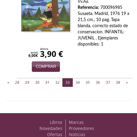
Vv.Aa.
Referencia:
700096985
Susaeta. Madrid, 1976 19 x
21,5 cm., 10 pag. Tapa
blanda, correcto estado de
conservacion. INFANTIL-
JUVENIL . Ejemplares
disponibles: 1
ahora:
3,90 €
antes
6,00€
COMPRAR
(current)
«
28
29
30
31
32
33
34
35
36
37
38
»
Libros
Marcas
Novedades
Proveedores
Ofertas
Noticias