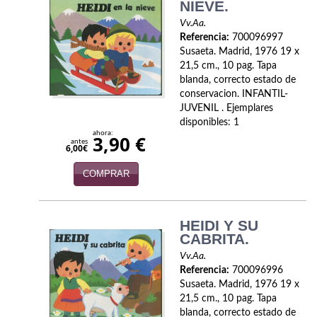
NIEVE.
Política
Vv.Aa.
Referencia:
700096997
Psicología. Educación
Susaeta. Madrid, 1976 19 x
21,5 cm., 10 pag. Tapa
Religión
blanda, correcto estado de
conservacion. INFANTIL-
Revistas
JUVENIL . Ejemplares
disponibles: 1
Segunda Guerra Mundial
ahora:
3,90 €
antes
6,00€
Sobre Madrid
COMPRAR
Teatro
Tema Local
HEIDI Y SU
CABRITA.
Terror
Vv.Aa.
Referencia:
700096996
Terrorismo
Susaeta. Madrid, 1976 19 x
21,5 cm., 10 pag. Tapa
Varios
blanda, correcto estado de