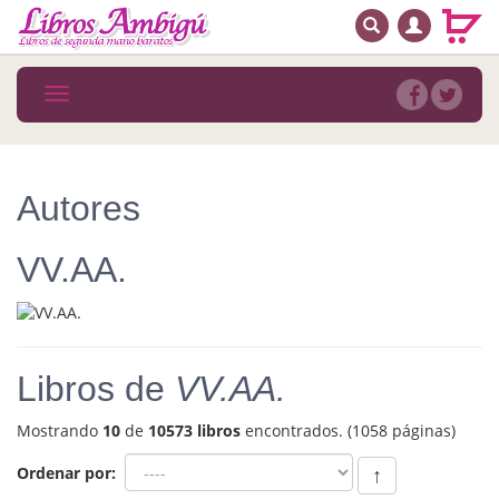
BUSCAR
MENÚ PRINCIPAL
Libros
Toggle
navigation
Novedades
Notícias
Autores
MATERIAS
VV.AA.
Arte
Astrología. Ocultismo
Autoayuda. Conocimiento personal
Libros de
VV.AA.
Autoayuda. Crecimiento personal
Mostrando
10
de
10573 libros
encontrados. (1058 páginas)
Biografía
Ordenar por:
↑