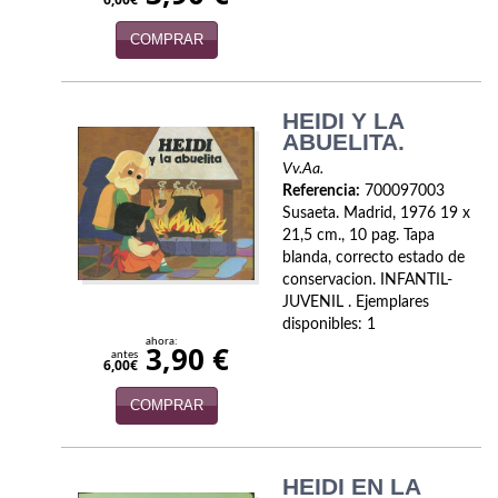
Naturaleza
COMPRAR
Novela Extranjera
Novela fantástica
HEIDI Y LA
ABUELITA.
Novela histórica
Vv.Aa.
Novela negra
Referencia:
700097003
Susaeta. Madrid, 1976 19 x
Novela romántica
21,5 cm., 10 pag. Tapa
blanda, correcto estado de
conservacion. INFANTIL-
Otros idiomas
JUVENIL . Ejemplares
disponibles: 1
Papás, Mamás, bebés...
ahora:
3,90 €
antes
6,00€
Papás, Mamás, Bebés...
COMPRAR
Papás, Mamás, Bebés…
Poesía
HEIDI EN LA