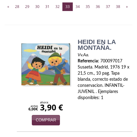
Biografías
(current)
«
28
29
30
31
32
33
34
35
36
37
38
»
Ciencia ficción
Cine
Cocina
HEIDI EN LA
MONTAÑA.
Cómic
Vv.Aa.
Referencia:
700097017
Cuentos y relatos
Susaeta. Madrid, 1976 19 x
21,5 cm., 10 pag. Tapa
Deportes
blanda, correcto estado de
conservacion. INFANTIL-
Derecho
JUVENIL . Ejemplares
disponibles: 1
Discos deVinilo. LP
ahora:
3,90 €
antes
6,00€
Divulgación científica
COMPRAR
DVD