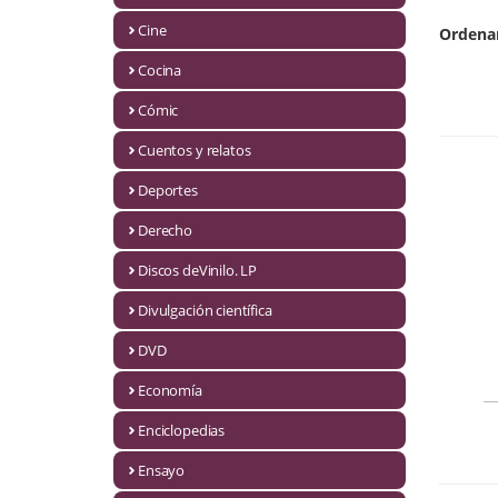
Biografías
Cine
Ordena
Ciencia ficción
Cocina
Cine
Cómic
Cocina
Cuentos y relatos
Cómic
Deportes
Derecho
Cuentos y relatos
Discos deVinilo. LP
Deportes
Divulgación científica
Derecho
DVD
Discos deVinilo. LP
Economía
Divulgación científica
Enciclopedias
DVD
Ensayo