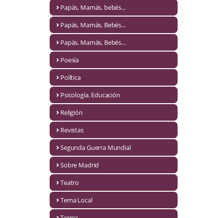
Naturaleza
Papás, Mamás, bebés...
Novela Extranjera
Papás, Mamás, Bebés...
Novela fantástica
Papás, Mamás, Bebés…
Poesía
Novela histórica
Política
Novela negra
Psicología. Educación
Novela romántica
Religión
Otros idiomas
Revistas
Papás, Mamás, bebés...
Segunda Guerra Mundial
Papás, Mamás, Bebés...
Sobre Madrid
Teatro
Papás, Mamás, Bebés…
Tema Local
Poesía
Terror