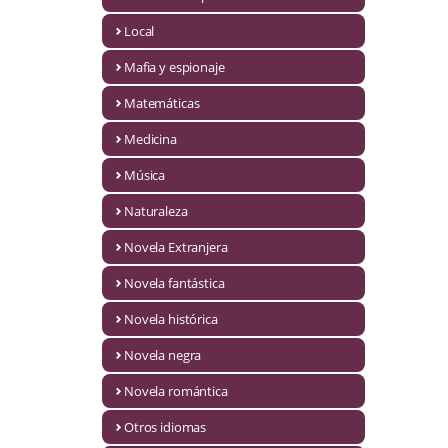
Infantil y juvenil. Nuevo!!
Local
Mafia y espionaje
Infantil y juvenil. Nuevo!!!
Matemáticas
Informática
Medicina
Literatura fantástica
Música
Literatura hispanoamericana
Naturaleza
Local
Novela Extranjera
Mafia y espionaje
Novela fantástica
Novela histórica
Matemáticas
Novela negra
Medicina
Novela romántica
Música
Otros idiomas