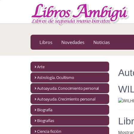
MENÚ PRINCIPAL
Libros
Novedades
Libros
Novedades
Noticias
Notícias
MATERIAS
Arte
Aut
Arte
Astrología. Ocultismo
Astrología. Ocultismo
WI
Autoayuda. Conocimiento personal
Autoayuda. Conocimiento personal
Autoayuda. Crecimiento personal
Autoayuda. Crecimiento personal
Biografía
Lib
Biografías
Biografía
Ciencia ficción
Mostra