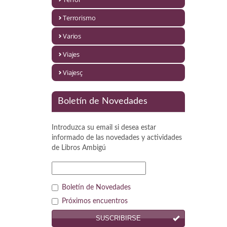
Política
Terrorismo
Psicología. Educación
Varios
Religión
Viajes
Revistas
Viajesç
Segunda Guerra Mundial
Boletín de Novedades
Sobre Madrid
Introduzca su email si desea estar
Teatro
informado de las novedades y actividades
de
Libros Ambigú
Tema Local
Terror
Boletín de Novedades
Terrorismo
Próximos encuentros
SUSCRIBIRSE
Varios