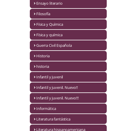
Ensayo literario
Economía
Filosofía
Enciclopedias
Física y Química
Ensayo
Física y química
Ensayo literario
Guerra Civil Española
Filosofía
Historia
Física y Química
historia
Infantil y juvenil
Física y química
Infantil y juvenil. Nuevo!!
Guerra Civil Española
Infantil y juvenil. Nuevo!!!
Historia
Informática
historia
Literatura fantástica
Infantil y juvenil
Literatura hispanoamericana