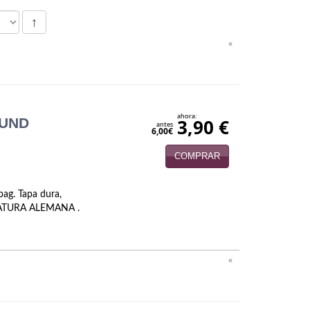
↑
«
ahora:
UND
3,90 €
antes
6,00€
COMPRAR
pag. Tapa dura,
ERATURA ALEMANA .
«