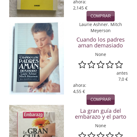
ahora:
2,145 €
Infantil y juvenil. Nuevo!!
COMPRAR
Infantil y juvenil. Nuevo!!!
Laurie Ashner. Mitch
Meyerson
Informática
Cuando los padres
aman demasiado
Literatura fantástica
None
Literatura hispanoamericana
antes
Local
7,0 €
ahora:
Mafia y espionaje
4,55 €
Matemáticas
COMPRAR
La gran guía del
Medicina
embarazo y el parto
Música
None