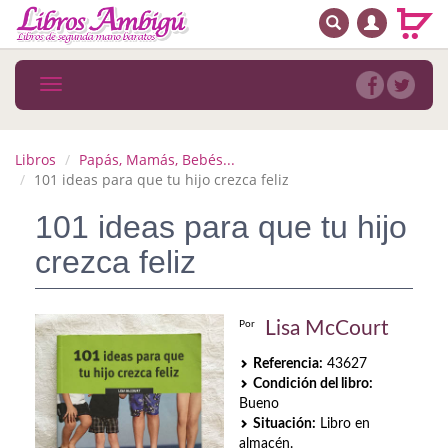
BUSCAR
MENÚ PRINCIPAL
Libros
Toggle
navigation
Novedades
Notícias
Libros
Papás, Mamás, Bebés...
101 ideas para que tu hijo crezca feliz
MATERIAS
101 ideas para que tu hijo
Arte
crezca feliz
Astrología. Ocultismo
Autoayuda. Conocimiento personal
Lisa McCourt
Por
Referencia:
43627
Autoayuda. Crecimiento personal
Condición del libro:
Bueno
Biografía
Situación:
Libro en
almacén.