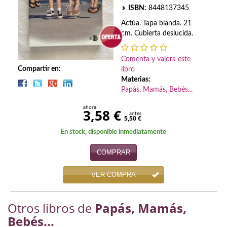
Biografías
ISBN:
8448137345
Ciencia ficción
Actúa. Tapa blanda. 21
cm. Cubierta deslucida.
Cine
Comenta y valora este
Cocina
Compartir en:
libro
Materias:
Cómic
Papás, Mamás, Bebés...
Cuentos y relatos
ahora:
3,58 €
antes
5,50 €
Deportes
En stock, disponible inmediatamente
Derecho
COMPRAR
Discos deVinilo. LP
VER COMPRA
Divulgación científica
Otros libros de
Papás, Mamás,
DVD
Bebés...