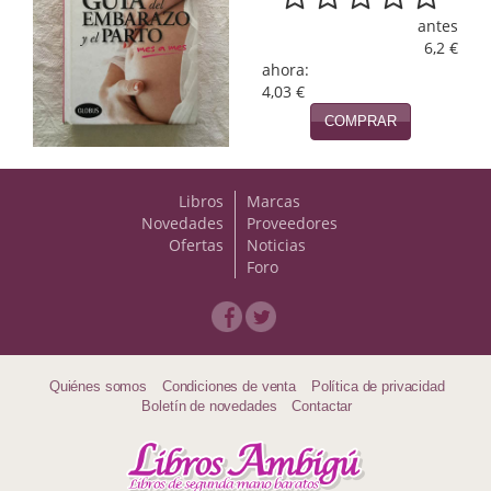
Naturaleza
antes
6,2 €
Novela Extranjera
ahora:
4,03 €
Novela fantástica
COMPRAR
Novela histórica
Novela negra
Libros
Marcas
Novedades
Proveedores
Novela romántica
Ofertas
Noticias
Foro
Otros idiomas
Papás, Mamás, bebés...
Papás, Mamás, Bebés...
Quiénes somos
Condiciones de venta
Política de privacidad
Boletín de novedades
Contactar
Papás, Mamás, Bebés…
Poesía