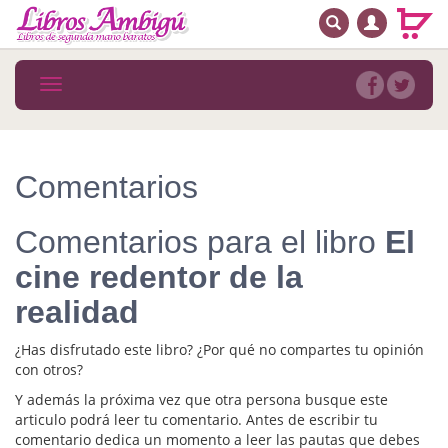
BUSCAR
MENÚ PRINCIPAL
Libros
Toggle
navigation
Novedades
Notícias
Comentarios
MATERIAS
Comentarios para el libro
El
Arte
cine redentor de la
Astrología. Ocultismo
realidad
Autoayuda. Conocimiento personal
¿Has disfrutado este libro? ¿Por qué no compartes tu opinión
Autoayuda. Crecimiento personal
con otros?
Y además la próxima vez que otra persona busque este
Biografía
articulo podrá leer tu comentario. Antes de escribir tu
comentario dedica un momento a leer las pautas que debes