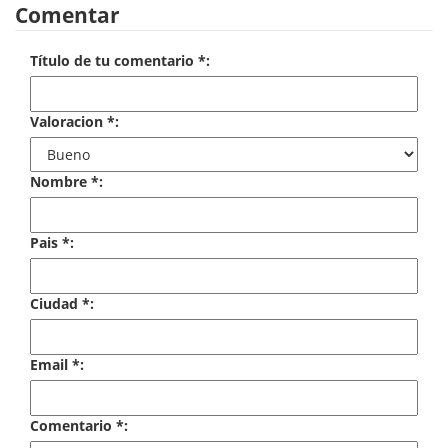
Comentar
Economía
Enciclopedias
Título de tu comentario *:
Ensayo
Valoracion *:
Ensayo literario
Nombre *:
Filosofía
Física y Química
Pais *:
Física y química
Ciudad *:
Guerra Civil Española
Historia
Email *:
historia
Comentario *:
Infantil y juvenil