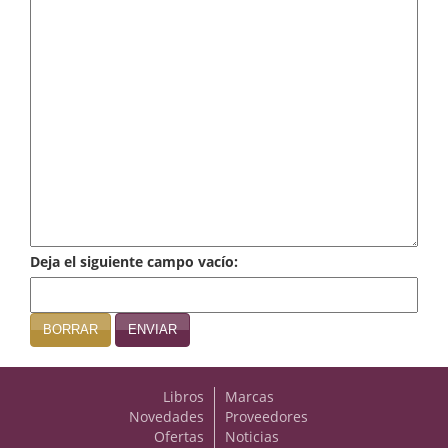
Infantil y juvenil. Nuevo!!
Infantil y juvenil. Nuevo!!!
Informática
Literatura fantástica
Literatura hispanoamericana
Local
Deja el siguiente campo vacío:
Mafia y espionaje
Matemáticas
BORRAR
ENVIAR
Medicina
Libros
Marcas
Música
Novedades
Proveedores
Ofertas
Noticias