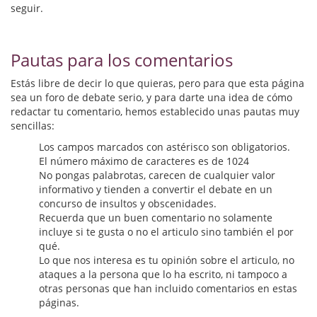
Biografías
seguir.
Ciencia ficción
Pautas para los comentarios
Cine
Estás libre de decir lo que quieras, pero para que esta página
Cocina
sea un foro de debate serio, y para darte una idea de cómo
redactar tu comentario, hemos establecido unas pautas muy
Cómic
sencillas:
Los campos marcados con astérisco son obligatorios.
Cuentos y relatos
El número máximo de caracteres es de 1024
No pongas palabrotas, carecen de cualquier valor
Deportes
informativo y tienden a convertir el debate en un
concurso de insultos y obscenidades.
Derecho
Recuerda que un buen comentario no solamente
incluye si te gusta o no el articulo sino también el por
Discos deVinilo. LP
qué.
Lo que nos interesa es tu opinión sobre el articulo, no
Divulgación científica
ataques a la persona que lo ha escrito, ni tampoco a
otras personas que han incluido comentarios en estas
DVD
páginas.