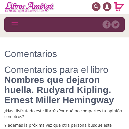
BUSCAR
MENÚ PRINCIPAL
Libros
Toggle
navigation
Novedades
Notícias
Comentarios
MATERIAS
Comentarios para el libro
Arte
Nombres que dejaron
Astrología. Ocultismo
huella. Rudyard Kipling.
Autoayuda. Conocimiento personal
Ernest Miller Hemingway
Autoayuda. Crecimiento personal
¿Has disfrutado este libro? ¿Por qué no compartes tu opinión
con otros?
Biografía
Y además la próxima vez que otra persona busque este