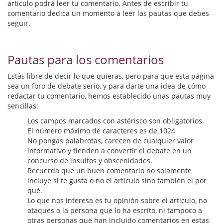
Biografías
articulo podrá leer tu comentario. Antes de escribir tu
comentario dedica un momento a leer las pautas que debes
Ciencia ficción
seguir.
Cine
Pautas para los comentarios
Cocina
Estás libre de decir lo que quieras, pero para que esta página
Cómic
sea un foro de debate serio, y para darte una idea de cómo
redactar tu comentario, hemos establecido unas pautas muy
sencillas:
Cuentos y relatos
Los campos marcados con astérisco son obligatorios.
Deportes
El número máximo de caracteres es de 1024
No pongas palabrotas, carecen de cualquier valor
Derecho
informativo y tienden a convertir el debate en un
concurso de insultos y obscenidades.
Discos deVinilo. LP
Recuerda que un buen comentario no solamente
incluye si te gusta o no el articulo sino también el por
Divulgación científica
qué.
Lo que nos interesa es tu opinión sobre el articulo, no
ataques a la persona que lo ha escrito, ni tampoco a
DVD
otras personas que han incluido comentarios en estas