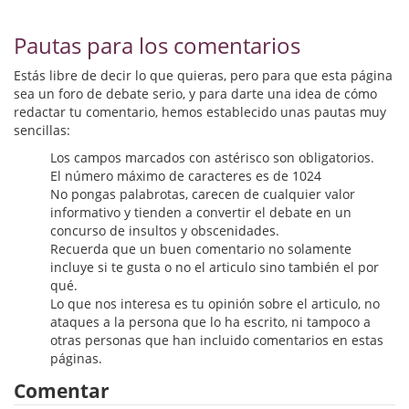
Biografías
Pautas para los comentarios
Ciencia ficción
Estás libre de decir lo que quieras, pero para que esta página
Cine
sea un foro de debate serio, y para darte una idea de cómo
redactar tu comentario, hemos establecido unas pautas muy
Cocina
sencillas:
Cómic
Los campos marcados con astérisco son obligatorios.
El número máximo de caracteres es de 1024
No pongas palabrotas, carecen de cualquier valor
Cuentos y relatos
informativo y tienden a convertir el debate en un
concurso de insultos y obscenidades.
Deportes
Recuerda que un buen comentario no solamente
incluye si te gusta o no el articulo sino también el por
Derecho
qué.
Lo que nos interesa es tu opinión sobre el articulo, no
Discos deVinilo. LP
ataques a la persona que lo ha escrito, ni tampoco a
otras personas que han incluido comentarios en estas
Divulgación científica
páginas.
Comentar
DVD