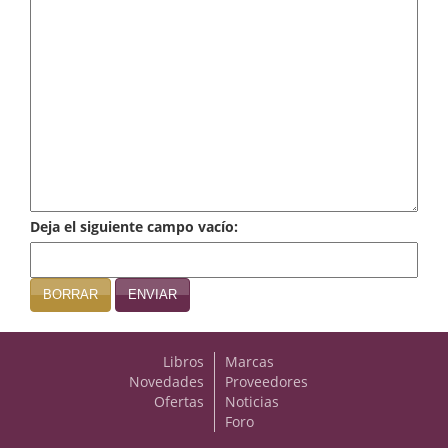
Infantil y juvenil. Nuevo!!
Infantil y juvenil. Nuevo!!!
Informática
Literatura fantástica
Literatura hispanoamericana
Deja el siguiente campo vacío:
Local
Mafia y espionaje
BORRAR
ENVIAR
Matemáticas
Libros
Marcas
Medicina
Novedades
Proveedores
Ofertas
Noticias
Música
Foro