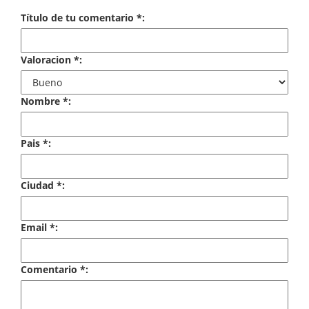
Economía
Título de tu comentario *:
Enciclopedias
Valoracion *:
Ensayo
Ensayo literario
Nombre *:
Filosofía
Pais *:
Física y Química
Ciudad *:
Física y química
Guerra Civil Española
Email *:
Historia
Comentario *:
historia
Infantil y juvenil