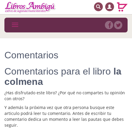
BUSCAR
MENÚ PRINCIPAL
Libros
Toggle
navigation
Novedades
Notícias
Comentarios
MATERIAS
Comentarios para el libro
la
Arte
colmena
Astrología. Ocultismo
¿Has disfrutado este libro? ¿Por qué no compartes tu opinión
Autoayuda. Conocimiento personal
con otros?
Y además la próxima vez que otra persona busque este
Autoayuda. Crecimiento personal
articulo podrá leer tu comentario. Antes de escribir tu
comentario dedica un momento a leer las pautas que debes
Biografía
seguir.