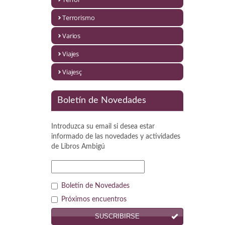
Política
Terrorismo
Psicología. Educación
Varios
Religión
Viajes
Revistas
Viajesç
Segunda Guerra Mundial
Boletín de Novedades
Sobre Madrid
Introduzca su email si desea estar
Teatro
informado de las novedades y actividades
de
Libros Ambigú
Tema Local
Terror
Boletín de Novedades
Terrorismo
Próximos encuentros
SUSCRIBIRSE
Varios