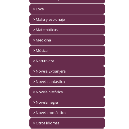
Infantil y juvenil. Nuevo!!
Local
Mafia y espionaje
Infantil y juvenil. Nuevo!!!
Matemáticas
Informática
Medicina
Literatura fantástica
Música
Literatura hispanoamericana
Naturaleza
Local
Novela Extranjera
Mafia y espionaje
Novela fantástica
Novela histórica
Matemáticas
Novela negra
Medicina
Novela romántica
Música
Otros idiomas