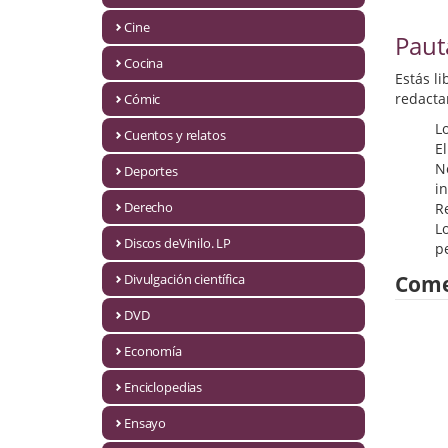
Biografías
Cine
Paut
Ciencia ficción
Cocina
Estás l
Cine
redacta
Cómic
L
Cocina
Cuentos y relatos
E
N
Cómic
Deportes
i
Derecho
R
Cuentos y relatos
Lo
Discos deVinilo. LP
p
Deportes
Divulgación científica
Come
Derecho
DVD
Discos deVinilo. LP
Economía
Divulgación científica
Enciclopedias
DVD
Ensayo