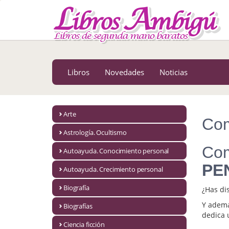
MENÚ PRINCIPAL
Libros
Novedades
Libros
Novedades
Noticias
Notícias
MATERIAS
Arte
Com
Arte
Astrología. Ocultismo
Astrología. Ocultismo
Com
Autoayuda. Conocimiento personal
PE
Autoayuda. Conocimiento personal
Autoayuda. Crecimiento personal
Autoayuda. Crecimiento personal
Biografía
¿Has di
Y ademá
Biografías
Biografía
dedica 
Ciencia ficción