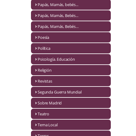
Naturaleza
Papás, Mamás, bebés...
Novela Extranjera
Papás, Mamás, Bebés...
Novela fantástica
Papás, Mamás, Bebés…
Poesía
Novela histórica
Política
Novela negra
Psicología. Educación
Novela romántica
Religión
Otros idiomas
Revistas
Papás, Mamás, bebés...
Segunda Guerra Mundial
Papás, Mamás, Bebés...
Sobre Madrid
Teatro
Papás, Mamás, Bebés…
Tema Local
Poesía
Terror