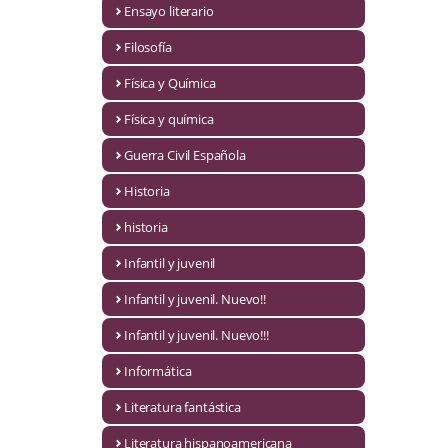
Ensayo literario
Economía
Filosofía
Enciclopedias
Física y Química
Ensayo
Física y química
Ensayo literario
Guerra Civil Española
Filosofía
Historia
Física y Química
historia
Infantil y juvenil
Física y química
Infantil y juvenil. Nuevo!!
Guerra Civil Española
Infantil y juvenil. Nuevo!!!
Historia
Informática
historia
Literatura fantástica
Infantil y juvenil
Literatura hispanoamericana