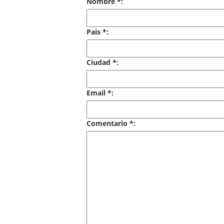
Nombre *:
Pais *:
Ciudad *:
Email *:
Comentario *: