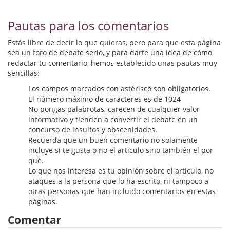
Biografías
Pautas para los comentarios
Ciencia ficción
Estás libre de decir lo que quieras, pero para que esta página
Cine
sea un foro de debate serio, y para darte una idea de cómo
redactar tu comentario, hemos establecido unas pautas muy
Cocina
sencillas:
Cómic
Los campos marcados con astérisco son obligatorios.
El número máximo de caracteres es de 1024
No pongas palabrotas, carecen de cualquier valor
Cuentos y relatos
informativo y tienden a convertir el debate en un
concurso de insultos y obscenidades.
Deportes
Recuerda que un buen comentario no solamente
incluye si te gusta o no el articulo sino también el por
Derecho
qué.
Lo que nos interesa es tu opinión sobre el articulo, no
Discos deVinilo. LP
ataques a la persona que lo ha escrito, ni tampoco a
otras personas que han incluido comentarios en estas
Divulgación científica
páginas.
Comentar
DVD