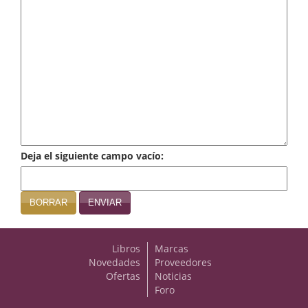
Infantil y juvenil. Nuevo!!
Infantil y juvenil. Nuevo!!!
Informática
Literatura fantástica
Literatura hispanoamericana
Deja el siguiente campo vacío:
Local
Mafia y espionaje
BORRAR
ENVIAR
Matemáticas
Libros
Marcas
Medicina
Novedades
Proveedores
Ofertas
Noticias
Música
Foro