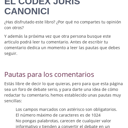
EL CODEX JURIS
Biografías
CANONICI
Ciencia ficción
¿Has disfrutado este libro? ¿Por qué no compartes tu opinión
Cine
con otros?
Y además la próxima vez que otra persona busque este
Cocina
articulo podrá leer tu comentario. Antes de escribir tu
comentario dedica un momento a leer las pautas que debes
Cómic
seguir.
Cuentos y relatos
Pautas para los comentarios
Deportes
Estás libre de decir lo que quieras, pero para que esta página
Derecho
sea un foro de debate serio, y para darte una idea de cómo
redactar tu comentario, hemos establecido unas pautas muy
Discos deVinilo. LP
sencillas:
Divulgación científica
Los campos marcados con astérisco son obligatorios.
El número máximo de caracteres es de 1024
No pongas palabrotas, carecen de cualquier valor
DVD
informativo y tienden a convertir el debate en un