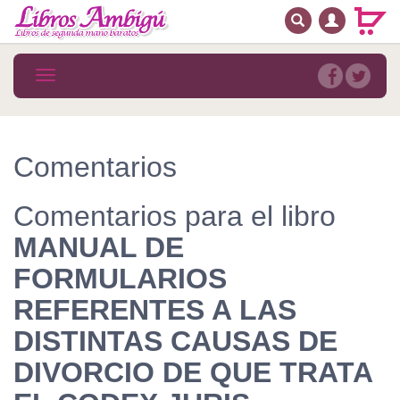
BUSCAR
MENÚ PRINCIPAL
Libros
Toggle
navigation
Novedades
Notícias
Comentarios
MATERIAS
Comentarios para el libro
Arte
MANUAL DE
Astrología. Ocultismo
FORMULARIOS
Autoayuda. Conocimiento personal
REFERENTES A LAS
Autoayuda. Crecimiento personal
DISTINTAS CAUSAS DE
DIVORCIO DE QUE TRATA
Biografía