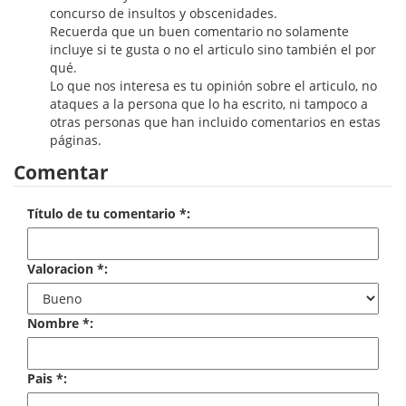
concurso de insultos y obscenidades.
Economía
Recuerda que un buen comentario no solamente
incluye si te gusta o no el articulo sino también el por
Enciclopedias
qué.
Lo que nos interesa es tu opinión sobre el articulo, no
Ensayo
ataques a la persona que lo ha escrito, ni tampoco a
otras personas que han incluido comentarios en estas
Ensayo literario
páginas.
Comentar
Filosofía
Física y Química
Título de tu comentario *:
Física y química
Valoracion *:
Guerra Civil Española
Historia
Nombre *:
historia
Pais *:
Infantil y juvenil