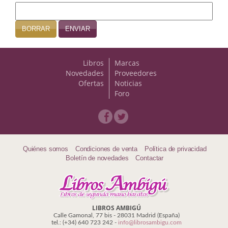
Naturaleza
Novela Extranjera
BORRAR
ENVIAR
Novela fantástica
Libros
Marcas
Novela histórica
Novedades
Proveedores
Ofertas
Noticias
Novela negra
Foro
Novela romántica
Otros idiomas
Quiénes somos
Condiciones de venta
Política de privacidad
Papás, Mamás, bebés...
Boletín de novedades
Contactar
Papás, Mamás, Bebés...
Papás, Mamás, Bebés…
LIBROS AMBIGÚ
Poesía
Calle Gamonal, 77 bis - 28031 Madrid (España)
tel.: (+34) 640 723 242 -
info@librosambigu.com