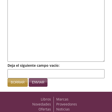
Infantil y juvenil. Nuevo!!
Infantil y juvenil. Nuevo!!!
Informática
Literatura fantástica
Literatura hispanoamericana
Local
Deja el siguiente campo vacío:
Mafia y espionaje
Matemáticas
BORRAR
ENVIAR
Medicina
Libros
Marcas
Música
Novedades
Proveedores
Ofertas
Noticias