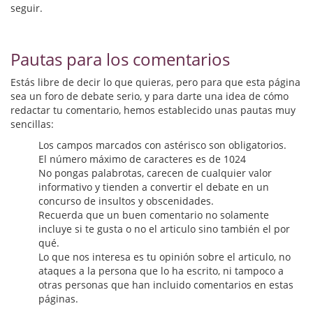
Biografías
seguir.
Ciencia ficción
Pautas para los comentarios
Cine
Estás libre de decir lo que quieras, pero para que esta página
Cocina
sea un foro de debate serio, y para darte una idea de cómo
redactar tu comentario, hemos establecido unas pautas muy
Cómic
sencillas:
Los campos marcados con astérisco son obligatorios.
Cuentos y relatos
El número máximo de caracteres es de 1024
No pongas palabrotas, carecen de cualquier valor
Deportes
informativo y tienden a convertir el debate en un
concurso de insultos y obscenidades.
Derecho
Recuerda que un buen comentario no solamente
incluye si te gusta o no el articulo sino también el por
Discos deVinilo. LP
qué.
Lo que nos interesa es tu opinión sobre el articulo, no
Divulgación científica
ataques a la persona que lo ha escrito, ni tampoco a
otras personas que han incluido comentarios en estas
DVD
páginas.