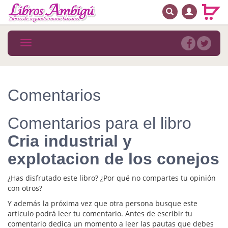
BUSCAR
MENÚ PRINCIPAL
Libros
Toggle
navigation
Novedades
Notícias
Comentarios
MATERIAS
Comentarios para el libro
Arte
Cria industrial y
Astrología. Ocultismo
explotacion de los conejos
Autoayuda. Conocimiento personal
¿Has disfrutado este libro? ¿Por qué no compartes tu opinión
Autoayuda. Crecimiento personal
con otros?
Y además la próxima vez que otra persona busque este
Biografía
articulo podrá leer tu comentario. Antes de escribir tu
comentario dedica un momento a leer las pautas que debes