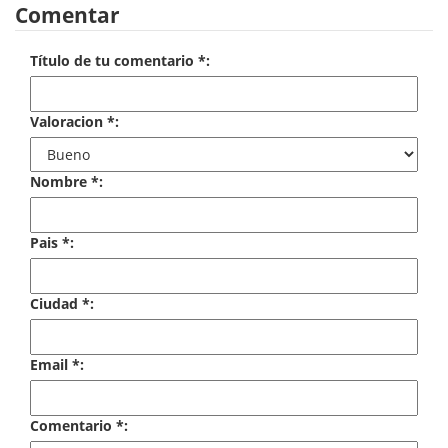
Comentar
Economía
Enciclopedias
Título de tu comentario *:
Ensayo
Valoracion *:
Ensayo literario
Nombre *:
Filosofía
Física y Química
Pais *:
Física y química
Ciudad *:
Guerra Civil Española
Historia
Email *:
historia
Comentario *:
Infantil y juvenil