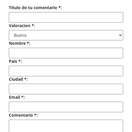
Economía
Título de tu comentario *:
Enciclopedias
Valoracion *:
Ensayo
Ensayo literario
Nombre *:
Filosofía
Pais *:
Física y Química
Ciudad *:
Física y química
Guerra Civil Española
Email *:
Historia
Comentario *:
historia
Infantil y juvenil