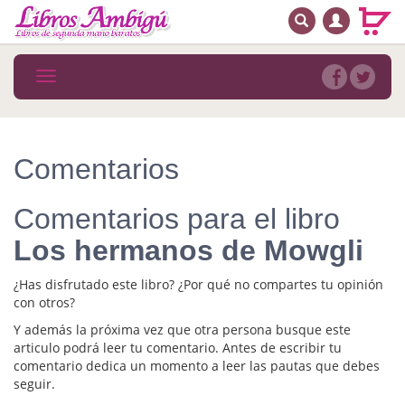
BUSCAR
MENÚ PRINCIPAL
Libros
Toggle
navigation
Novedades
Notícias
Comentarios
MATERIAS
Comentarios para el libro
Arte
Los hermanos de Mowgli
Astrología. Ocultismo
¿Has disfrutado este libro? ¿Por qué no compartes tu opinión
Autoayuda. Conocimiento personal
con otros?
Y además la próxima vez que otra persona busque este
Autoayuda. Crecimiento personal
articulo podrá leer tu comentario. Antes de escribir tu
comentario dedica un momento a leer las pautas que debes
Biografía
seguir.