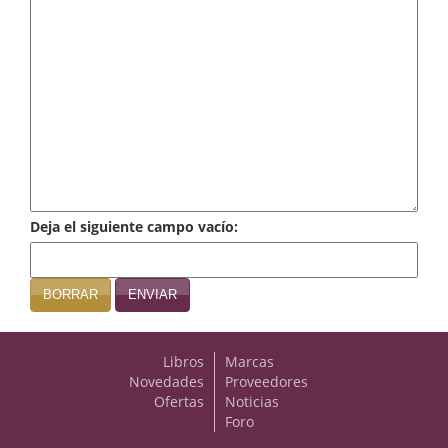
Infantil y juvenil. Nuevo!!
Infantil y juvenil. Nuevo!!!
Informática
Literatura fantástica
Literatura hispanoamericana
Deja el siguiente campo vacío:
Local
Mafia y espionaje
BORRAR
ENVIAR
Matemáticas
Libros
Marcas
Medicina
Novedades
Proveedores
Ofertas
Noticias
Música
Foro