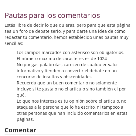
Biografías
Pautas para los comentarios
Ciencia ficción
Estás libre de decir lo que quieras, pero para que esta página
Cine
sea un foro de debate serio, y para darte una idea de cómo
redactar tu comentario, hemos establecido unas pautas muy
Cocina
sencillas:
Cómic
Los campos marcados con astérisco son obligatorios.
El número máximo de caracteres es de 1024
No pongas palabrotas, carecen de cualquier valor
Cuentos y relatos
informativo y tienden a convertir el debate en un
concurso de insultos y obscenidades.
Deportes
Recuerda que un buen comentario no solamente
incluye si te gusta o no el articulo sino también el por
Derecho
qué.
Lo que nos interesa es tu opinión sobre el articulo, no
Discos deVinilo. LP
ataques a la persona que lo ha escrito, ni tampoco a
otras personas que han incluido comentarios en estas
Divulgación científica
páginas.
Comentar
DVD