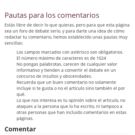
Biografías
Pautas para los comentarios
Ciencia ficción
Estás libre de decir lo que quieras, pero para que esta página
Cine
sea un foro de debate serio, y para darte una idea de cómo
redactar tu comentario, hemos establecido unas pautas muy
Cocina
sencillas:
Cómic
Los campos marcados con astérisco son obligatorios.
El número máximo de caracteres es de 1024
No pongas palabrotas, carecen de cualquier valor
Cuentos y relatos
informativo y tienden a convertir el debate en un
concurso de insultos y obscenidades.
Deportes
Recuerda que un buen comentario no solamente
incluye si te gusta o no el articulo sino también el por
Derecho
qué.
Lo que nos interesa es tu opinión sobre el articulo, no
Discos deVinilo. LP
ataques a la persona que lo ha escrito, ni tampoco a
otras personas que han incluido comentarios en estas
Divulgación científica
páginas.
Comentar
DVD