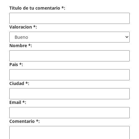
Economía
Título de tu comentario *:
Enciclopedias
Valoracion *:
Ensayo
Ensayo literario
Nombre *:
Filosofía
Pais *:
Física y Química
Ciudad *:
Física y química
Guerra Civil Española
Email *:
Historia
Comentario *:
historia
Infantil y juvenil