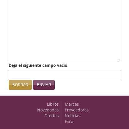
Infantil y juvenil. Nuevo!!
Infantil y juvenil. Nuevo!!!
Informática
Literatura fantástica
Literatura hispanoamericana
Deja el siguiente campo vacío:
Local
Mafia y espionaje
BORRAR
ENVIAR
Matemáticas
Libros
Marcas
Medicina
Novedades
Proveedores
Ofertas
Noticias
Música
Foro