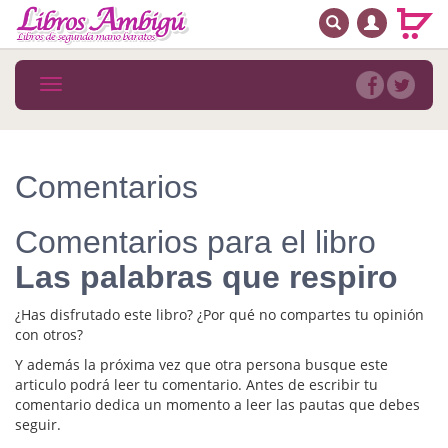
BUSCAR
MENÚ PRINCIPAL
Libros
Toggle
navigation
Novedades
Notícias
Comentarios
MATERIAS
Comentarios para el libro
Arte
Las palabras que respiro
Astrología. Ocultismo
¿Has disfrutado este libro? ¿Por qué no compartes tu opinión
Autoayuda. Conocimiento personal
con otros?
Y además la próxima vez que otra persona busque este
Autoayuda. Crecimiento personal
articulo podrá leer tu comentario. Antes de escribir tu
comentario dedica un momento a leer las pautas que debes
Biografía
seguir.