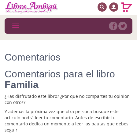
BUSCAR
MENÚ PRINCIPAL
Libros
Toggle
navigation
Novedades
Notícias
Comentarios
MATERIAS
Comentarios para el libro
Arte
Familia
Astrología. Ocultismo
¿Has disfrutado este libro? ¿Por qué no compartes tu opinión
Autoayuda. Conocimiento personal
con otros?
Y además la próxima vez que otra persona busque este
Autoayuda. Crecimiento personal
articulo podrá leer tu comentario. Antes de escribir tu
comentario dedica un momento a leer las pautas que debes
Biografía
seguir.