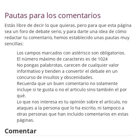
Biografías
Pautas para los comentarios
Ciencia ficción
Estás libre de decir lo que quieras, pero para que esta página
Cine
sea un foro de debate serio, y para darte una idea de cómo
redactar tu comentario, hemos establecido unas pautas muy
Cocina
sencillas:
Cómic
Los campos marcados con astérisco son obligatorios.
El número máximo de caracteres es de 1024
No pongas palabrotas, carecen de cualquier valor
Cuentos y relatos
informativo y tienden a convertir el debate en un
concurso de insultos y obscenidades.
Deportes
Recuerda que un buen comentario no solamente
incluye si te gusta o no el articulo sino también el por
Derecho
qué.
Lo que nos interesa es tu opinión sobre el articulo, no
Discos deVinilo. LP
ataques a la persona que lo ha escrito, ni tampoco a
otras personas que han incluido comentarios en estas
Divulgación científica
páginas.
Comentar
DVD