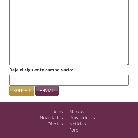
Infantil y juvenil. Nuevo!!
Infantil y juvenil. Nuevo!!!
Informática
Literatura fantástica
Literatura hispanoamericana
Deja el siguiente campo vacío:
Local
Mafia y espionaje
BORRAR
ENVIAR
Matemáticas
Libros
Marcas
Medicina
Novedades
Proveedores
Ofertas
Noticias
Música
Foro