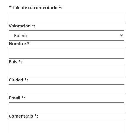
Economía
Título de tu comentario *:
Enciclopedias
Valoracion *:
Ensayo
Ensayo literario
Nombre *:
Filosofía
Pais *:
Física y Química
Ciudad *:
Física y química
Guerra Civil Española
Email *:
Historia
Comentario *:
historia
Infantil y juvenil