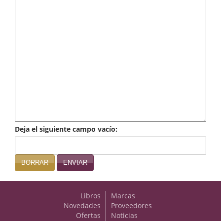
Infantil y juvenil. Nuevo!!
Infantil y juvenil. Nuevo!!!
Informática
Literatura fantástica
Literatura hispanoamericana
Local
Deja el siguiente campo vacío:
Mafia y espionaje
Matemáticas
BORRAR
ENVIAR
Medicina
Libros
Marcas
Música
Novedades
Proveedores
Ofertas
Noticias