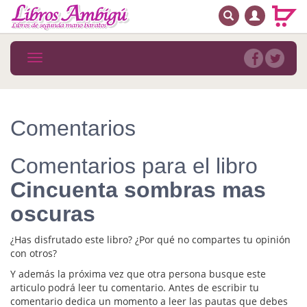
BUSCAR
MENÚ PRINCIPAL
Libros
Toggle
navigation
Novedades
Notícias
Comentarios
MATERIAS
Comentarios para el libro
Arte
Cincuenta sombras mas
Astrología. Ocultismo
oscuras
Autoayuda. Conocimiento personal
¿Has disfrutado este libro? ¿Por qué no compartes tu opinión
Autoayuda. Crecimiento personal
con otros?
Y además la próxima vez que otra persona busque este
Biografía
articulo podrá leer tu comentario. Antes de escribir tu
comentario dedica un momento a leer las pautas que debes