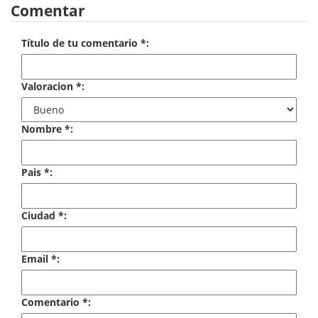
Comentar
Economía
Enciclopedias
Título de tu comentario *:
Ensayo
Valoracion *:
Ensayo literario
Nombre *:
Filosofía
Física y Química
Pais *:
Física y química
Ciudad *:
Guerra Civil Española
Historia
Email *:
historia
Comentario *:
Infantil y juvenil