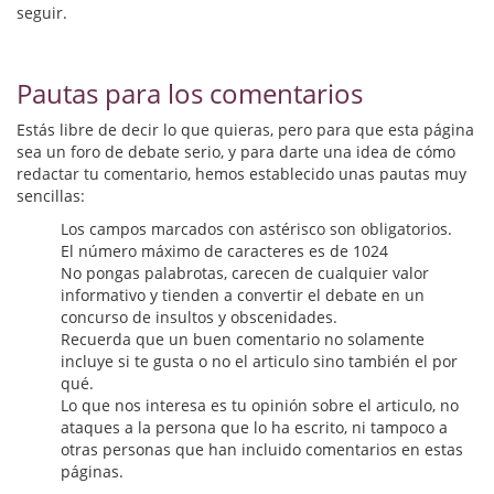
Biografías
seguir.
Ciencia ficción
Pautas para los comentarios
Cine
Estás libre de decir lo que quieras, pero para que esta página
Cocina
sea un foro de debate serio, y para darte una idea de cómo
redactar tu comentario, hemos establecido unas pautas muy
Cómic
sencillas:
Los campos marcados con astérisco son obligatorios.
Cuentos y relatos
El número máximo de caracteres es de 1024
No pongas palabrotas, carecen de cualquier valor
Deportes
informativo y tienden a convertir el debate en un
concurso de insultos y obscenidades.
Derecho
Recuerda que un buen comentario no solamente
incluye si te gusta o no el articulo sino también el por
Discos deVinilo. LP
qué.
Lo que nos interesa es tu opinión sobre el articulo, no
Divulgación científica
ataques a la persona que lo ha escrito, ni tampoco a
otras personas que han incluido comentarios en estas
DVD
páginas.