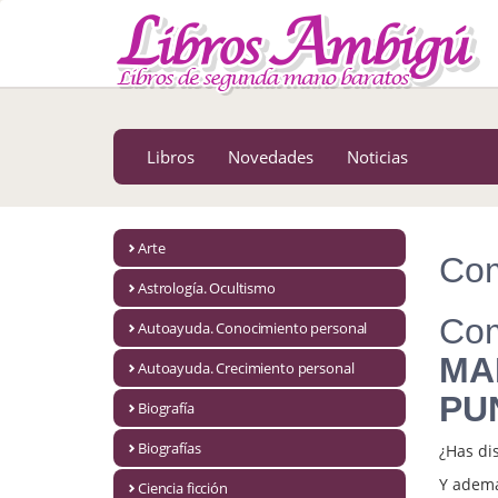
MENÚ PRINCIPAL
Libros
Novedades
Libros
Novedades
Noticias
Notícias
MATERIAS
Arte
Com
Arte
Astrología. Ocultismo
Astrología. Ocultismo
Com
Autoayuda. Conocimiento personal
MA
Autoayuda. Conocimiento personal
Autoayuda. Crecimiento personal
PU
Autoayuda. Crecimiento personal
Biografía
Biografías
¿Has di
Biografía
Y ademá
Ciencia ficción