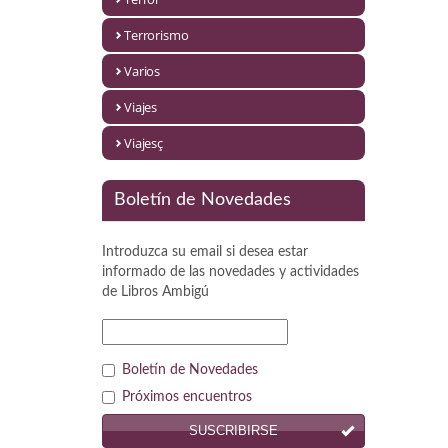
Política
Terrorismo
Psicología. Educación
Varios
Religión
Viajes
Revistas
Viajesç
Segunda Guerra Mundial
Boletín de Novedades
Sobre Madrid
Introduzca su email si desea estar
Teatro
informado de las novedades y actividades
de
Libros Ambigú
Tema Local
Terror
Boletín de Novedades
Terrorismo
Próximos encuentros
SUSCRIBIRSE
Varios