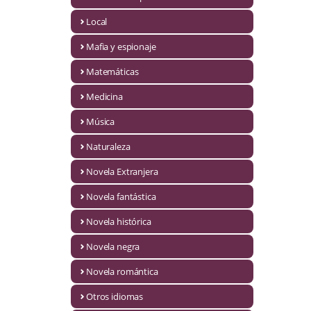
Infantil y juvenil. Nuevo!!
Local
Mafia y espionaje
Infantil y juvenil. Nuevo!!!
Matemáticas
Informática
Medicina
Literatura fantástica
Música
Literatura hispanoamericana
Naturaleza
Local
Novela Extranjera
Mafia y espionaje
Novela fantástica
Novela histórica
Matemáticas
Novela negra
Medicina
Novela romántica
Música
Otros idiomas