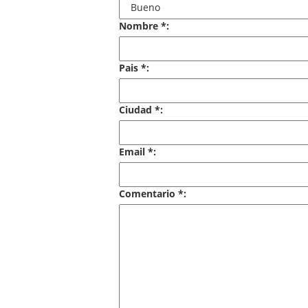
Nombre *:
Pais *:
Ciudad *:
Email *:
Comentario *: