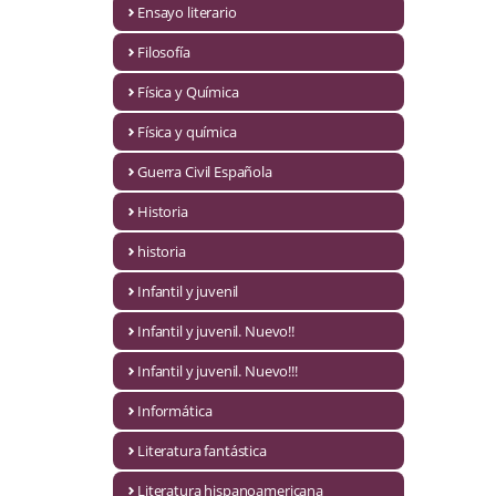
Ensayo literario
Economía
Filosofía
Enciclopedias
Física y Química
Ensayo
Física y química
Ensayo literario
Guerra Civil Española
Filosofía
Historia
Física y Química
historia
Infantil y juvenil
Física y química
Infantil y juvenil. Nuevo!!
Guerra Civil Española
Infantil y juvenil. Nuevo!!!
Historia
Informática
historia
Literatura fantástica
Infantil y juvenil
Literatura hispanoamericana