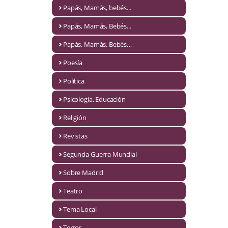
Naturaleza
Papás, Mamás, bebés...
Novela Extranjera
Papás, Mamás, Bebés...
Novela fantástica
Papás, Mamás, Bebés…
Poesía
Novela histórica
Política
Novela negra
Psicología. Educación
Novela romántica
Religión
Otros idiomas
Revistas
Papás, Mamás, bebés...
Segunda Guerra Mundial
Papás, Mamás, Bebés...
Sobre Madrid
Teatro
Papás, Mamás, Bebés…
Tema Local
Poesía
Terror