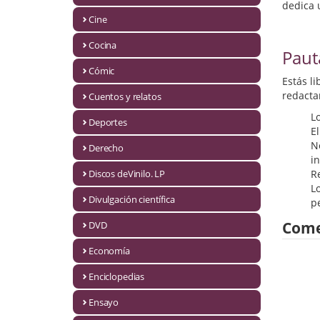
Biografías
dedica 
Cine
Ciencia ficción
Cocina
Paut
Cine
Cómic
Estás l
Cocina
redacta
Cuentos y relatos
L
Cómic
Deportes
E
N
Derecho
Cuentos y relatos
i
Discos deVinilo. LP
R
Deportes
Lo
Divulgación científica
p
Derecho
Come
DVD
Discos deVinilo. LP
Economía
Divulgación científica
Enciclopedias
DVD
Ensayo