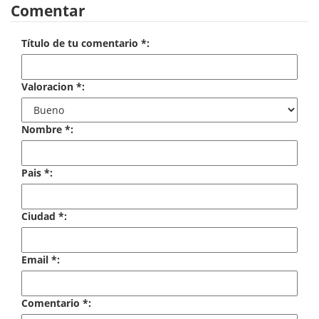
Comentar
Economía
Enciclopedias
Título de tu comentario *:
Ensayo
Valoracion *:
Ensayo literario
Nombre *:
Filosofía
Física y Química
Pais *:
Física y química
Ciudad *:
Guerra Civil Española
Historia
Email *:
historia
Comentario *:
Infantil y juvenil