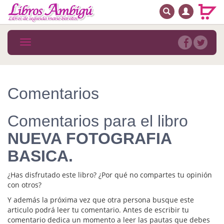
BUSCAR
MENÚ PRINCIPAL
Libros
Toggle
navigation
Novedades
Notícias
Comentarios
MATERIAS
Comentarios para el libro
Arte
NUEVA FOTOGRAFIA
Astrología. Ocultismo
BASICA.
Autoayuda. Conocimiento personal
¿Has disfrutado este libro? ¿Por qué no compartes tu opinión
Autoayuda. Crecimiento personal
con otros?
Y además la próxima vez que otra persona busque este
Biografía
articulo podrá leer tu comentario. Antes de escribir tu
comentario dedica un momento a leer las pautas que debes