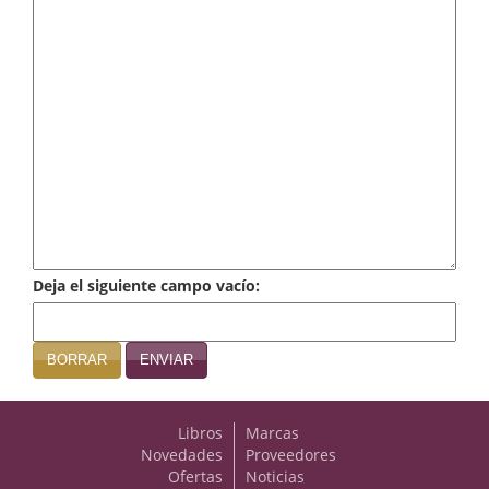
Infantil y juvenil. Nuevo!!
Infantil y juvenil. Nuevo!!!
Informática
Literatura fantástica
Literatura hispanoamericana
Local
Deja el siguiente campo vacío:
Mafia y espionaje
Matemáticas
BORRAR
ENVIAR
Medicina
Libros
Marcas
Música
Novedades
Proveedores
Ofertas
Noticias