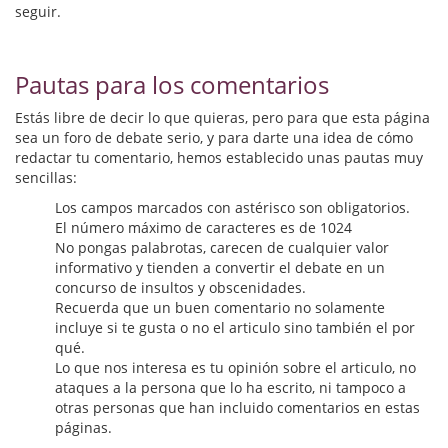
Biografías
seguir.
Ciencia ficción
Pautas para los comentarios
Cine
Estás libre de decir lo que quieras, pero para que esta página
Cocina
sea un foro de debate serio, y para darte una idea de cómo
redactar tu comentario, hemos establecido unas pautas muy
Cómic
sencillas:
Los campos marcados con astérisco son obligatorios.
Cuentos y relatos
El número máximo de caracteres es de 1024
No pongas palabrotas, carecen de cualquier valor
Deportes
informativo y tienden a convertir el debate en un
concurso de insultos y obscenidades.
Derecho
Recuerda que un buen comentario no solamente
incluye si te gusta o no el articulo sino también el por
Discos deVinilo. LP
qué.
Lo que nos interesa es tu opinión sobre el articulo, no
Divulgación científica
ataques a la persona que lo ha escrito, ni tampoco a
otras personas que han incluido comentarios en estas
DVD
páginas.