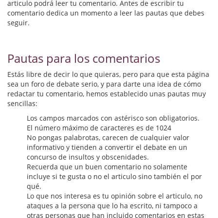
Biografías
articulo podrá leer tu comentario. Antes de escribir tu
comentario dedica un momento a leer las pautas que debes
Ciencia ficción
seguir.
Cine
Pautas para los comentarios
Cocina
Estás libre de decir lo que quieras, pero para que esta página
Cómic
sea un foro de debate serio, y para darte una idea de cómo
redactar tu comentario, hemos establecido unas pautas muy
sencillas:
Cuentos y relatos
Los campos marcados con astérisco son obligatorios.
Deportes
El número máximo de caracteres es de 1024
No pongas palabrotas, carecen de cualquier valor
Derecho
informativo y tienden a convertir el debate en un
concurso de insultos y obscenidades.
Discos deVinilo. LP
Recuerda que un buen comentario no solamente
incluye si te gusta o no el articulo sino también el por
Divulgación científica
qué.
Lo que nos interesa es tu opinión sobre el articulo, no
ataques a la persona que lo ha escrito, ni tampoco a
DVD
otras personas que han incluido comentarios en estas