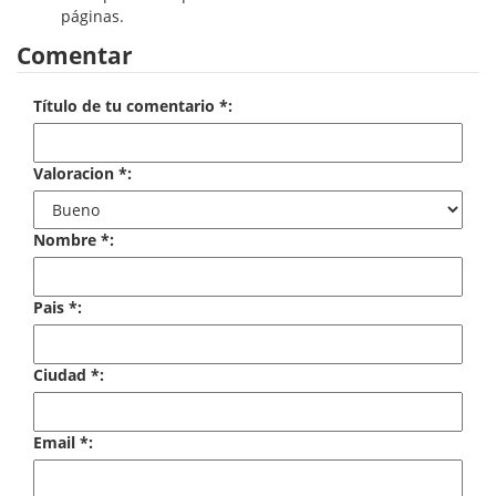
páginas.
Economía
Comentar
Enciclopedias
Título de tu comentario *:
Ensayo
Ensayo literario
Valoracion *:
Filosofía
Nombre *:
Física y Química
Física y química
Pais *:
Guerra Civil Española
Ciudad *:
Historia
historia
Email *:
Infantil y juvenil