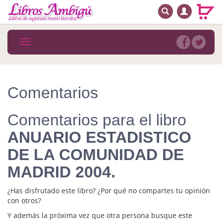
BUSCAR
MENÚ PRINCIPAL
Libros
Toggle
navigation
Novedades
Notícias
Comentarios
MATERIAS
Comentarios para el libro
Arte
ANUARIO ESTADISTICO
Astrología. Ocultismo
DE LA COMUNIDAD DE
Autoayuda. Conocimiento personal
MADRID 2004.
Autoayuda. Crecimiento personal
¿Has disfrutado este libro? ¿Por qué no compartes tu opinión
con otros?
Biografía
Y además la próxima vez que otra persona busque este