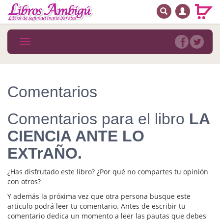
BUSCAR
MENÚ PRINCIPAL
Libros
Toggle
navigation
Novedades
Notícias
Comentarios
MATERIAS
Comentarios para el libro
LA
Arte
CIENCIA ANTE LO
Astrología. Ocultismo
EXTrAÑO.
Autoayuda. Conocimiento personal
¿Has disfrutado este libro? ¿Por qué no compartes tu opinión
Autoayuda. Crecimiento personal
con otros?
Y además la próxima vez que otra persona busque este
Biografía
articulo podrá leer tu comentario. Antes de escribir tu
comentario dedica un momento a leer las pautas que debes