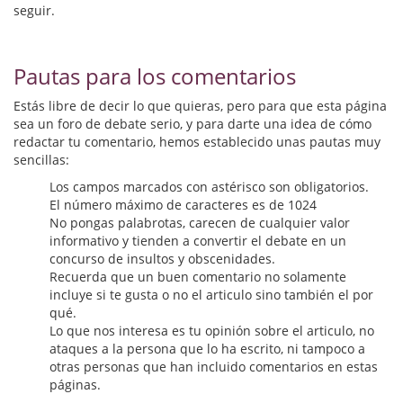
Biografías
seguir.
Ciencia ficción
Pautas para los comentarios
Cine
Estás libre de decir lo que quieras, pero para que esta página
Cocina
sea un foro de debate serio, y para darte una idea de cómo
redactar tu comentario, hemos establecido unas pautas muy
Cómic
sencillas:
Los campos marcados con astérisco son obligatorios.
Cuentos y relatos
El número máximo de caracteres es de 1024
No pongas palabrotas, carecen de cualquier valor
Deportes
informativo y tienden a convertir el debate en un
concurso de insultos y obscenidades.
Derecho
Recuerda que un buen comentario no solamente
incluye si te gusta o no el articulo sino también el por
Discos deVinilo. LP
qué.
Lo que nos interesa es tu opinión sobre el articulo, no
Divulgación científica
ataques a la persona que lo ha escrito, ni tampoco a
otras personas que han incluido comentarios en estas
DVD
páginas.