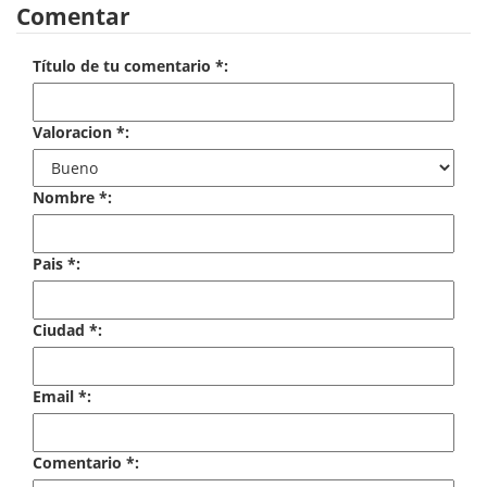
Comentar
Economía
Enciclopedias
Título de tu comentario *:
Ensayo
Valoracion *:
Ensayo literario
Nombre *:
Filosofía
Física y Química
Pais *:
Física y química
Ciudad *:
Guerra Civil Española
Historia
Email *:
historia
Comentario *:
Infantil y juvenil