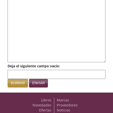
Infantil y juvenil. Nuevo!!
Infantil y juvenil. Nuevo!!!
Informática
Literatura fantástica
Literatura hispanoamericana
Local
Deja el siguiente campo vacío:
Mafia y espionaje
Matemáticas
BORRAR
ENVIAR
Medicina
Libros
Marcas
Música
Novedades
Proveedores
Ofertas
Noticias