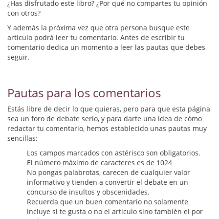
Biografías
¿Has disfrutado este libro? ¿Por qué no compartes tu opinión
con otros?
Ciencia ficción
Y además la próxima vez que otra persona busque este
articulo podrá leer tu comentario. Antes de escribir tu
Cine
comentario dedica un momento a leer las pautas que debes
seguir.
Cocina
Cómic
Pautas para los comentarios
Cuentos y relatos
Estás libre de decir lo que quieras, pero para que esta página
sea un foro de debate serio, y para darte una idea de cómo
Deportes
redactar tu comentario, hemos establecido unas pautas muy
sencillas:
Derecho
Los campos marcados con astérisco son obligatorios.
El número máximo de caracteres es de 1024
Discos deVinilo. LP
No pongas palabrotas, carecen de cualquier valor
informativo y tienden a convertir el debate en un
Divulgación científica
concurso de insultos y obscenidades.
Recuerda que un buen comentario no solamente
DVD
incluye si te gusta o no el articulo sino también el por