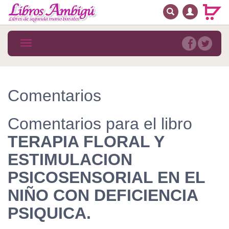
BUSCAR
MENÚ PRINCIPAL
Libros
Toggle
navigation
Novedades
Notícias
Comentarios
MATERIAS
Comentarios para el libro
Arte
TERAPIA FLORAL Y
Astrología. Ocultismo
ESTIMULACION
Autoayuda. Conocimiento personal
PSICOSENSORIAL EN EL
Autoayuda. Crecimiento personal
NIÑO CON DEFICIENCIA
PSIQUICA.
Biografía