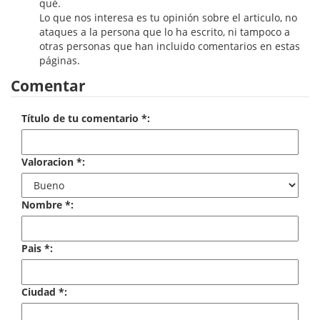
qué.
Economía
Lo que nos interesa es tu opinión sobre el articulo, no
ataques a la persona que lo ha escrito, ni tampoco a
Enciclopedias
otras personas que han incluido comentarios en estas
páginas.
Ensayo
Comentar
Ensayo literario
Título de tu comentario *:
Filosofía
Valoracion *:
Física y Química
Física y química
Nombre *:
Guerra Civil Española
Pais *:
Historia
historia
Ciudad *:
Infantil y juvenil