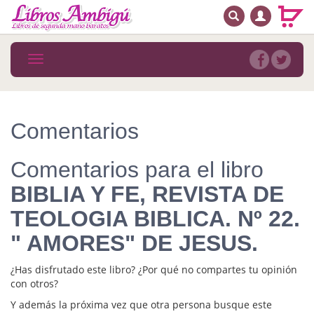
BUSCAR
MENÚ PRINCIPAL
Libros
Toggle
navigation
Novedades
Notícias
Comentarios
MATERIAS
Comentarios para el libro
Arte
BIBLIA Y FE, REVISTA DE
Astrología. Ocultismo
TEOLOGIA BIBLICA. Nº 22.
Autoayuda. Conocimiento personal
" AMORES" DE JESUS.
Autoayuda. Crecimiento personal
¿Has disfrutado este libro? ¿Por qué no compartes tu opinión
con otros?
Biografía
Y además la próxima vez que otra persona busque este