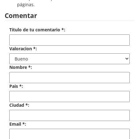
páginas.
Economía
Comentar
Enciclopedias
Título de tu comentario *:
Ensayo
Ensayo literario
Valoracion *:
Filosofía
Nombre *:
Física y Química
Física y química
Pais *:
Guerra Civil Española
Ciudad *:
Historia
historia
Email *:
Infantil y juvenil