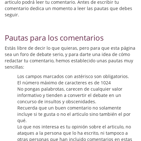
Biografías
articulo podrá leer tu comentario. Antes de escribir tu
comentario dedica un momento a leer las pautas que debes
Ciencia ficción
seguir.
Cine
Pautas para los comentarios
Cocina
Estás libre de decir lo que quieras, pero para que esta página
Cómic
sea un foro de debate serio, y para darte una idea de cómo
redactar tu comentario, hemos establecido unas pautas muy
sencillas:
Cuentos y relatos
Los campos marcados con astérisco son obligatorios.
Deportes
El número máximo de caracteres es de 1024
No pongas palabrotas, carecen de cualquier valor
Derecho
informativo y tienden a convertir el debate en un
concurso de insultos y obscenidades.
Discos deVinilo. LP
Recuerda que un buen comentario no solamente
incluye si te gusta o no el articulo sino también el por
Divulgación científica
qué.
Lo que nos interesa es tu opinión sobre el articulo, no
ataques a la persona que lo ha escrito, ni tampoco a
DVD
otras personas que han incluido comentarios en estas