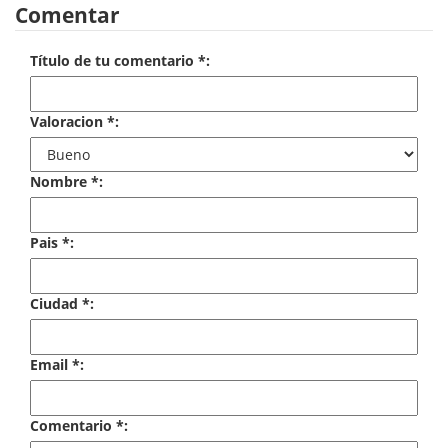
Comentar
Economía
Enciclopedias
Título de tu comentario *:
Ensayo
Valoracion *:
Ensayo literario
Nombre *:
Filosofía
Física y Química
Pais *:
Física y química
Ciudad *:
Guerra Civil Española
Historia
Email *:
historia
Comentario *:
Infantil y juvenil