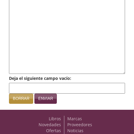
Infantil y juvenil. Nuevo!!
Infantil y juvenil. Nuevo!!!
Informática
Literatura fantástica
Literatura hispanoamericana
Local
Deja el siguiente campo vacío:
Mafia y espionaje
Matemáticas
BORRAR
ENVIAR
Medicina
Libros
Marcas
Música
Novedades
Proveedores
Ofertas
Noticias