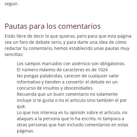
Biografías
seguir.
Ciencia ficción
Pautas para los comentarios
Cine
Estás libre de decir lo que quieras, pero para que esta página
Cocina
sea un foro de debate serio, y para darte una idea de cómo
redactar tu comentario, hemos establecido unas pautas muy
Cómic
sencillas:
Los campos marcados con astérisco son obligatorios.
Cuentos y relatos
El número máximo de caracteres es de 1024
No pongas palabrotas, carecen de cualquier valor
Deportes
informativo y tienden a convertir el debate en un
concurso de insultos y obscenidades.
Derecho
Recuerda que un buen comentario no solamente
incluye si te gusta o no el articulo sino también el por
Discos deVinilo. LP
qué.
Lo que nos interesa es tu opinión sobre el articulo, no
Divulgación científica
ataques a la persona que lo ha escrito, ni tampoco a
otras personas que han incluido comentarios en estas
DVD
páginas.