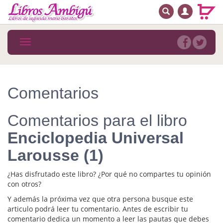
BUSCAR
MENÚ PRINCIPAL
Libros
Toggle
navigation
Novedades
Notícias
Comentarios
MATERIAS
Comentarios para el libro
Arte
Enciclopedia Universal
Astrología. Ocultismo
Larousse (1)
Autoayuda. Conocimiento personal
¿Has disfrutado este libro? ¿Por qué no compartes tu opinión
Autoayuda. Crecimiento personal
con otros?
Y además la próxima vez que otra persona busque este
Biografía
articulo podrá leer tu comentario. Antes de escribir tu
comentario dedica un momento a leer las pautas que debes