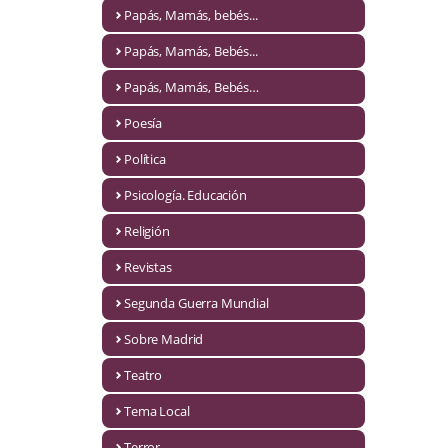
Naturaleza
Papás, Mamás, bebés...
Novela Extranjera
Papás, Mamás, Bebés...
Novela fantástica
Papás, Mamás, Bebés…
Poesía
Novela histórica
Política
Novela negra
Psicología. Educación
Novela romántica
Religión
Otros idiomas
Revistas
Papás, Mamás, bebés...
Segunda Guerra Mundial
Papás, Mamás, Bebés...
Sobre Madrid
Teatro
Papás, Mamás, Bebés…
Tema Local
Poesía
Terror