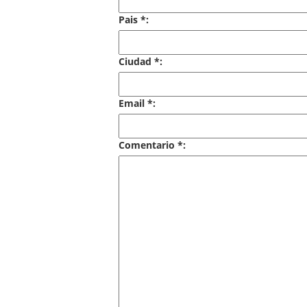
Pais *:
Ciudad *:
Email *:
Comentario *: