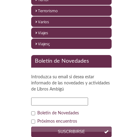
Política
Terrorismo
Psicología. Educación
Varios
Religión
Viajes
Revistas
Viajesç
Segunda Guerra Mundial
Boletín de Novedades
Sobre Madrid
Introduzca su email si desea estar
Teatro
informado de las novedades y actividades
de
Libros Ambigú
Tema Local
Terror
Boletín de Novedades
Terrorismo
Próximos encuentros
SUSCRIBIRSE
Varios