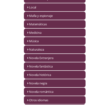
Infantil y juvenil. Nuevo!!
Local
Mafia y espionaje
Infantil y juvenil. Nuevo!!!
Matemáticas
Informática
Medicina
Literatura fantástica
Música
Literatura hispanoamericana
Naturaleza
Local
Novela Extranjera
Mafia y espionaje
Novela fantástica
Novela histórica
Matemáticas
Novela negra
Medicina
Novela romántica
Música
Otros idiomas