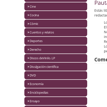
Biografías
Paut
Cine
Estás l
Ciencia ficción
Cocina
redacta
Cine
L
Cómic
E
Cocina
N
Cuentos y relatos
i
Cómic
Deportes
R
Lo
Derecho
Cuentos y relatos
p
Discos deVinilo. LP
Come
Deportes
Divulgación científica
Derecho
DVD
Discos deVinilo. LP
Economía
Divulgación científica
Enciclopedias
DVD
Ensayo