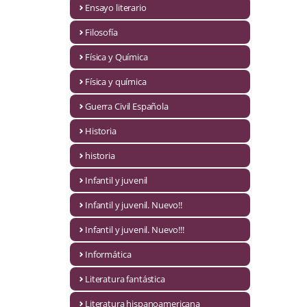
Ensayo literario
Economía
Filosofía
Enciclopedias
Física y Química
Ensayo
Física y química
Ensayo literario
Guerra Civil Española
Filosofía
Historia
Física y Química
historia
Infantil y juvenil
Física y química
Infantil y juvenil. Nuevo!!
Guerra Civil Española
Infantil y juvenil. Nuevo!!!
Historia
Informática
historia
Literatura fantástica
Infantil y juvenil
Literatura hispanoamericana