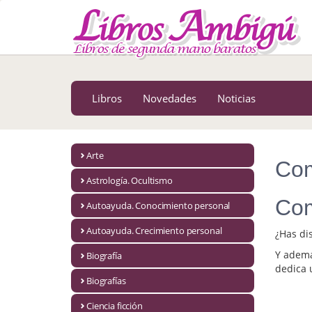
MENÚ PRINCIPAL
Libros
Novedades
Libros
Novedades
Noticias
Notícias
MATERIAS
Arte
Com
Arte
Astrología. Ocultismo
Astrología. Ocultismo
Com
Autoayuda. Conocimiento personal
Autoayuda. Conocimiento personal
Autoayuda. Crecimiento personal
¿Has di
Y ademá
Autoayuda. Crecimiento personal
Biografía
dedica 
Biografías
Biografía
Ciencia ficción