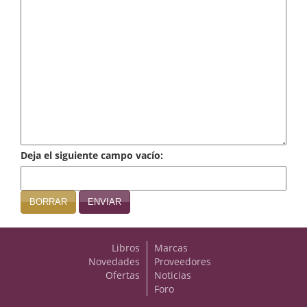
Infantil y juvenil. Nuevo!!
Infantil y juvenil. Nuevo!!!
Informática
Literatura fantástica
Literatura hispanoamericana
Deja el siguiente campo vacío:
Local
Mafia y espionaje
BORRAR
ENVIAR
Matemáticas
Libros
Marcas
Medicina
Novedades
Proveedores
Ofertas
Noticias
Música
Foro