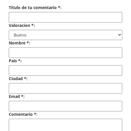
Economía
Título de tu comentario *:
Enciclopedias
Valoracion *:
Ensayo
Ensayo literario
Nombre *:
Filosofía
Pais *:
Física y Química
Ciudad *:
Física y química
Guerra Civil Española
Email *:
Historia
Comentario *:
historia
Infantil y juvenil