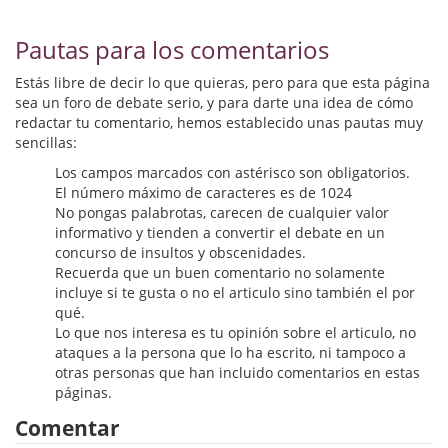
Biografías
Pautas para los comentarios
Ciencia ficción
Estás libre de decir lo que quieras, pero para que esta página
Cine
sea un foro de debate serio, y para darte una idea de cómo
redactar tu comentario, hemos establecido unas pautas muy
Cocina
sencillas:
Cómic
Los campos marcados con astérisco son obligatorios.
El número máximo de caracteres es de 1024
No pongas palabrotas, carecen de cualquier valor
Cuentos y relatos
informativo y tienden a convertir el debate en un
concurso de insultos y obscenidades.
Deportes
Recuerda que un buen comentario no solamente
incluye si te gusta o no el articulo sino también el por
Derecho
qué.
Lo que nos interesa es tu opinión sobre el articulo, no
Discos deVinilo. LP
ataques a la persona que lo ha escrito, ni tampoco a
otras personas que han incluido comentarios en estas
Divulgación científica
páginas.
Comentar
DVD