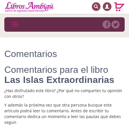
BUSCAR
MENÚ PRINCIPAL
Libros
Toggle
navigation
Novedades
Notícias
Comentarios
MATERIAS
Comentarios para el libro
Arte
Las Islas Extraordinarias
Astrología. Ocultismo
¿Has disfrutado este libro? ¿Por qué no compartes tu opinión
Autoayuda. Conocimiento personal
con otros?
Y además la próxima vez que otra persona busque este
Autoayuda. Crecimiento personal
articulo podrá leer tu comentario. Antes de escribir tu
comentario dedica un momento a leer las pautas que debes
Biografía
seguir.