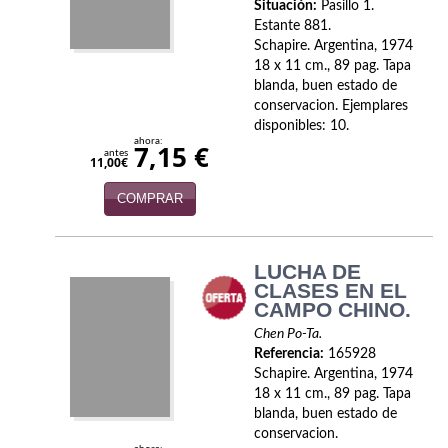
Naturaleza
Situación:
Pasillo 1.
Estante 881.
Novela Extranjera
Schapire. Argentina, 1974
18 x 11 cm., 89 pag. Tapa
Novela fantástica
blanda, buen estado de
conservacion. Ejemplares
disponibles: 10.
Novela histórica
ahora:
7,15 €
antes
11,00€
Novela negra
COMPRAR
Novela romántica
Otros idiomas
LUCHA DE
CLASES EN EL
Papás, Mamás, bebés...
CAMPO CHINO.
Chen Po-Ta.
Papás, Mamás, Bebés...
Referencia:
165928
Schapire. Argentina, 1974
Papás, Mamás, Bebés…
18 x 11 cm., 89 pag. Tapa
blanda, buen estado de
Poesía
conservacion.