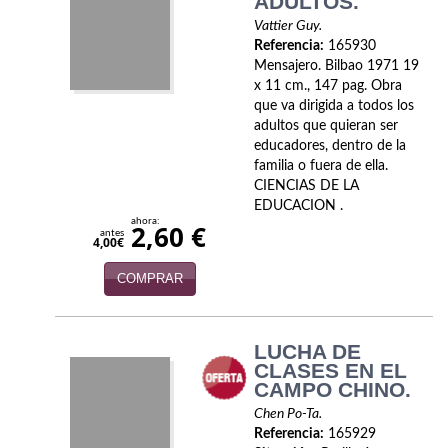
ADULTOS.
Vattier Guy.
Infantil y juvenil. Nuevo!!
Referencia:
165930
Mensajero. Bilbao 1971 19
Infantil y juvenil. Nuevo!!!
x 11 cm., 147 pag. Obra
que va dirigida a todos los
Informática
adultos que quieran ser
educadores, dentro de la
Literatura fantástica
familia o fuera de ella.
CIENCIAS DE LA
Literatura hispanoamericana
EDUCACION .
ahora:
2,60 €
antes
Local
4,00€
COMPRAR
Mafia y espionaje
Matemáticas
LUCHA DE
Medicina
CLASES EN EL
CAMPO CHINO.
Música
Chen Po-Ta.
Referencia:
165929