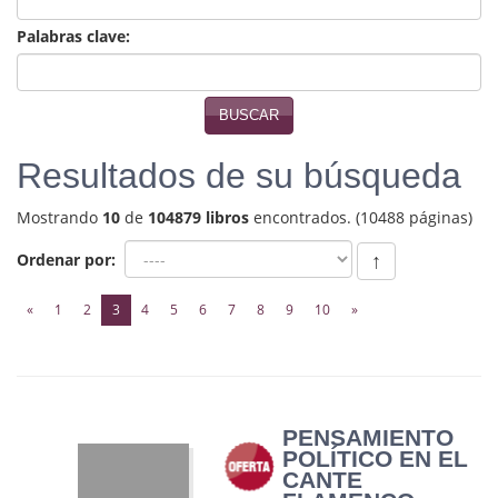
Biografías
Palabras clave:
Ciencia ficción
Cine
BUSCAR
Cocina
Resultados de su búsqueda
Cómic
Mostrando
10
de
104879 libros
encontrados. (10488 páginas)
Cuentos y relatos
Ordenar por:
↑
Deportes
(current)
«
1
2
3
4
5
6
7
8
9
10
»
Derecho
Discos deVinilo. LP
Divulgación científica
PENSAMIENTO
POLÍTICO EN EL
DVD
CANTE