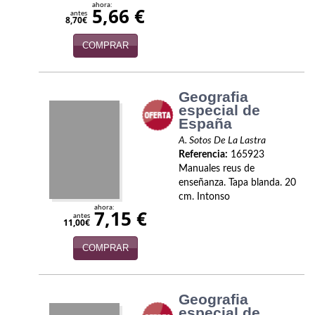
ahora:
5,66 €
antes
8,70€
COMPRAR
Geografia
especial de
España
A. Sotos De La Lastra
Referencia:
165923
Manuales reus de
enseñanza. Tapa blanda. 20
cm. Intonso
ahora:
7,15 €
antes
11,00€
COMPRAR
Geografia
especial de