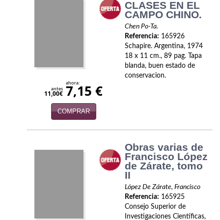
CLASES EN EL
CAMPO CHINO.
Viajes
Chen Po-Ta.
Viajesç
Referencia:
165926
Schapire. Argentina, 1974
18 x 11 cm., 89 pag. Tapa
blanda, buen estado de
conservacion.
ahora:
7,15 €
antes
11,00€
COMPRAR
Obras varias de
Francisco López
de Zárate, tomo
II
López De Zárate, Francisco
Referencia:
165925
Consejo Superior de
Investigaciones Científicas,