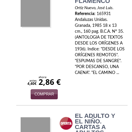
FLAMENCO
Economía
Ortíz Nuevo, José Luis.
Referencia:
165931
Enciclopedias
Andaluzas Unidas.
Granada, 1985 18 x 13
Ensayo
cm., 160 pag. B.C.A. Nº 35.
(ANTOLOGIA DE TEXTOS
Ensayo literario
DESDE LOS ORÍGENES A
1936). Indice: "DESDE LOS
Filosofía
ORÍGENES REMOTOS".
"ESPUMAS DE SANGRE".
Física y Química
"POR DESCANSO, UNA
CAENA". "EL CAMINO ...
ahora:
Física y química
2,86 €
antes
4,40€
Guerra Civil Española
COMPRAR
Historia
EL ADULTO Y
historia
EL NIÑO.
CARTAS A
Infantil y juvenil