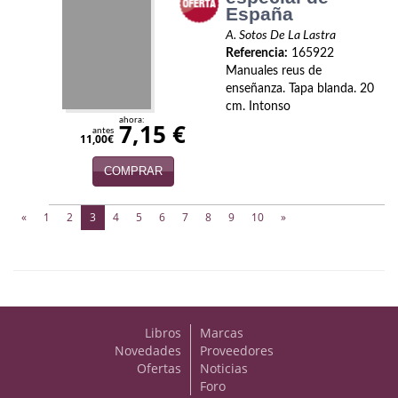
España
A. Sotos De La Lastra
Referencia:
165922
Manuales reus de
enseñanza. Tapa blanda. 20
cm. Intonso
ahora:
7,15 €
antes
11,00€
COMPRAR
(current)
«
1
2
3
4
5
6
7
8
9
10
»
Libros
Marcas
Novedades
Proveedores
Ofertas
Noticias
Foro