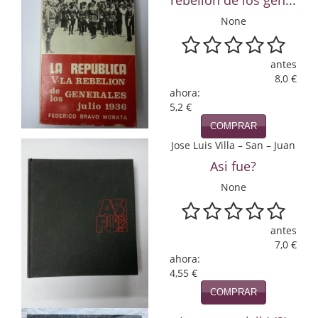
rebelion de los gen...
None
Infantil y juvenil. Nuevo!!
Infantil y juvenil. Nuevo!!!
antes
8,0 €
Informática
ahora:
5,2 €
Literatura fantástica
COMPRAR
Literatura hispanoamericana
Jose Luis Villa – San – Juan
Asi fue?
Local
None
Mafia y espionaje
antes
Matemáticas
7,0 €
ahora:
Medicina
4,55 €
Música
COMPRAR