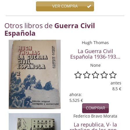
Economía
VER COMPRA
Enciclopedias
Otros libros de
Guerra Civil
Ensayo
Española
Ensayo literario
Hugh Thomas
La Guerra Civil
Filosofía
Española 1936-193...
None
Física y Química
Física y química
antes
8,5 €
Guerra Civil Española
ahora:
5,525 €
Historia
COMPRAR
historia
Federico Bravo Morata
La republica, V- la
Infantil y juvenil