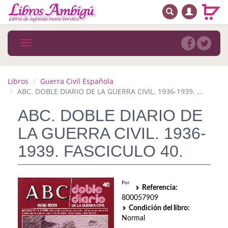
BUSCAR
MENÚ PRINCIPAL
Libros
Toggle
navigation
Novedades
Notícias
Libros
Guerra Civil Española
ABC. DOBLE DIARIO DE LA GUERRA CIVIL. 1936-1939. ...
MATERIAS
ABC. DOBLE DIARIO DE
Arte
LA GUERRA CIVIL. 1936-
Astrología. Ocultismo
1939. FASCICULO 40.
Autoayuda. Conocimiento personal
Por
Autoayuda. Crecimiento personal
Referencia:
800057909
Biografía
Condición del libro:
Normal