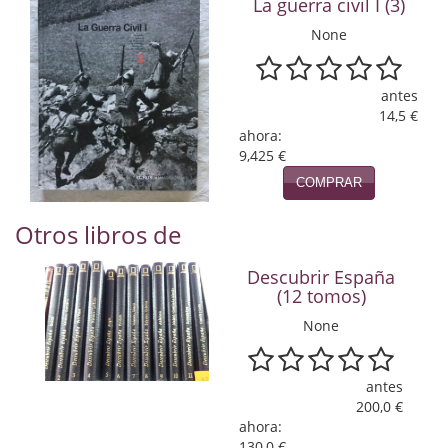
La guerra civil I (3)
Naturaleza
None
Novela Extranjera
Novela fantástica
antes
14,5 €
Novela histórica
ahora:
9,425 €
Novela negra
COMPRAR
Novela romántica
Otros libros de
Otros idiomas
Descubrir España
(12 tomos)
Papás, Mamás, bebés...
None
Papás, Mamás, Bebés...
Papás, Mamás, Bebés…
antes
200,0 €
Poesía
ahora:
130,0 €