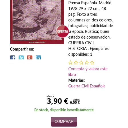
Biografías
Prensa Española. Madrid
1978 29 x 22 cm., 48
Ciencia ficción
pag. Texto a tres
columnas en dos colores,
Cine
fotografias; publicidad de
la epoca. Rustica; buen
Cocina
estado de conservacion.
GUERRA CIVIL
Cómic
HISTORIA . Ejemplares
Compartir en:
disponibles: 1
Cuentos y relatos
Comenta y valora este
Deportes
libro
Materias:
Derecho
Guerra Civil Española
Discos deVinilo. LP
ahora:
3,90 €
antes
6,00 €
Divulgación científica
En stock, disponible inmediatamente
DVD
COMPRAR