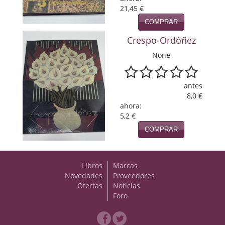
21,45 €
Viajes
COMPRAR
Viajesç
Crespo-Ordóñez
None
antes
8,0 €
ahora:
5,2 €
COMPRAR
Libros
Marcas
Novedades
Proveedores
Ofertas
Noticias
Foro