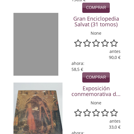
Política
COMPRAR
Psicología. Educación
Gran Enciclopedia
Salvat (31 tomos)
Religión
None
Revistas
antes
Segunda Guerra Mundial
90,0 €
ahora:
Sobre Madrid
58,5 €
COMPRAR
Teatro
Exposición
Tema Local
conmemorativa d...
None
Terror
Terrorismo
antes
33,0 €
Varios
ahora: