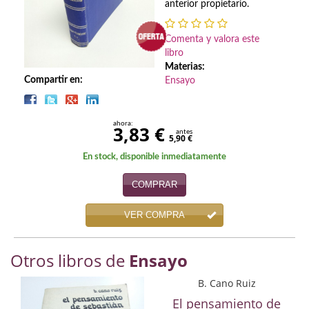
Biografías
anterior propietario.
Ciencia ficción
Comenta y valora este
libro
Cine
Materias:
Compartir en:
Ensayo
Cocina
Cómic
ahora:
3,83 €
antes
5,90 €
Cuentos y relatos
En stock, disponible inmediatamente
Deportes
COMPRAR
Derecho
VER COMPRA
Discos deVinilo. LP
Otros libros de
Ensayo
Divulgación científica
B. Cano Ruiz
DVD
El pensamiento de