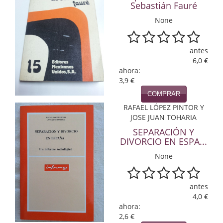
Sebastián Fauré
Economía
None
Enciclopedias
Ensayo
antes
6,0 €
ahora:
Ensayo literario
3,9 €
Filosofía
COMPRAR
RAFAEL LÓPEZ PINTOR Y
Física y Química
JOSE JUAN TOHARIA
SEPARACIÓN Y
Física y química
DIVORCIO EN ESPA...
Guerra Civil Española
None
Historia
antes
4,0 €
historia
ahora:
2,6 €
Infantil y juvenil