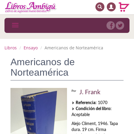
BUSCAR
MENÚ PRINCIPAL
Libros
Toggle
navigation
Novedades
Notícias
Libros
Ensayo
Americanos de Norteamérica
MATERIAS
Americanos de
Norteamérica
Arte
Astrología. Ocultismo
J. Frank
Por
Autoayuda. Conocimiento personal
Referencia:
1070
Condición del libro:
Autoayuda. Crecimiento personal
Aceptable
Biografía
Alejo Climent, 1946. Tapa
dura. 19 cm. Firma