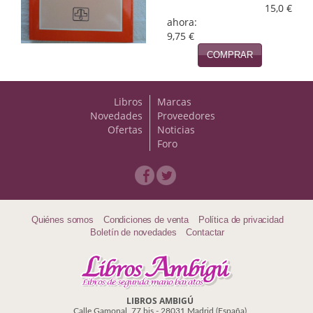
Naturaleza
15,0 €
ahora:
Novela Extranjera
9,75 €
COMPRAR
Novela fantástica
Novela histórica
Libros
Marcas
Novedades
Proveedores
Novela negra
Ofertas
Noticias
Foro
Novela romántica
Otros idiomas
Papás, Mamás, bebés...
Quiénes somos
Condiciones de venta
Política de privacidad
Boletín de novedades
Contactar
Papás, Mamás, Bebés...
Papás, Mamás, Bebés…
Poesía
LIBROS AMBIGÚ
Calle Gamonal, 77 bis - 28031 Madrid (España)