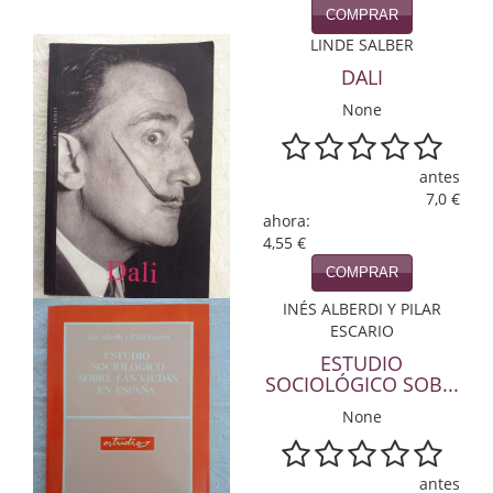
COMPRAR
Infantil y juvenil. Nuevo!!
LINDE SALBER
DALI
Infantil y juvenil. Nuevo!!!
None
Informática
Literatura fantástica
antes
7,0 €
Literatura hispanoamericana
ahora:
4,55 €
Local
COMPRAR
INÉS ALBERDI Y PILAR
Mafia y espionaje
ESCARIO
Matemáticas
ESTUDIO
SOCIOLÓGICO SOB...
Medicina
None
Música
antes