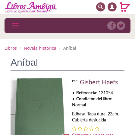
BUSCAR
MENÚ PRINCIPAL
Libros
Toggle
navigation
Novedades
Notícias
Libros
Novela histórica
Aníbal
MATERIAS
Aníbal
Arte
Gisbert Haefs
Por
Astrología. Ocultismo
Referencia:
131054
Autoayuda. Conocimiento personal
Condición del libro:
Normal
Autoayuda. Crecimiento personal
Edhasa. Tapa dura. 23cm.
Cubierta deslucida
Biografía