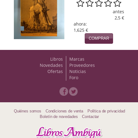
Viajes
antes
2,5 €
Viajesç
ahora:
1,625 €
COMPRAR
Libros
Marcas
Novedades
Proveedores
Ofertas
Noticias
Foro
Quiénes somos
Condiciones de venta
Política de privacidad
Boletín de novedades
Contactar