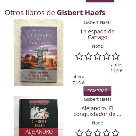
Naturaleza
Otros libros de
Gisbert Haefs
Novela Extranjera
Gisbert Haefs
Novela fantástica
La espada de
Cartago
Novela histórica
None
Novela negra
antes
Novela romántica
11,0 €
ahora:
Otros idiomas
7,15 €
Papás, Mamás, bebés...
COMPRAR
Gisbert Haefs
Papás, Mamás, Bebés...
Alejandro. El
conquistador de ...
Papás, Mamás, Bebés…
None
Poesía