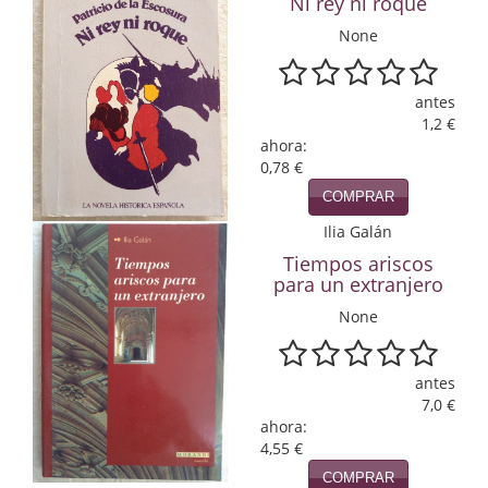
Ni rey ni roque
Infantil y juvenil. Nuevo!!
None
Infantil y juvenil. Nuevo!!!
antes
1,2 €
Informática
ahora:
0,78 €
Literatura fantástica
COMPRAR
Literatura hispanoamericana
Ilia Galán
Tiempos ariscos
Local
para un extranjero
Mafia y espionaje
None
Matemáticas
antes
Medicina
7,0 €
ahora:
Música
4,55 €
COMPRAR