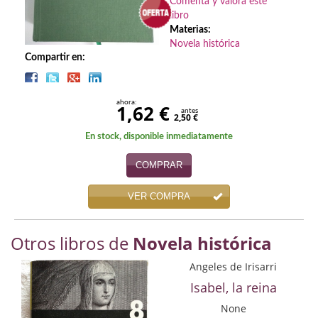
Biografías
Comenta y valora este
libro
Materias:
Ciencia ficción
Novela histórica
Compartir en:
Cine
Cocina
ahora:
1,62 €
antes
2,50 €
Cómic
En stock, disponible inmediatamente
Cuentos y relatos
COMPRAR
Deportes
VER COMPRA
Derecho
Otros libros de
Novela histórica
Discos deVinilo. LP
Angeles de Irisarri
Divulgación científica
Isabel, la reina
DVD
None