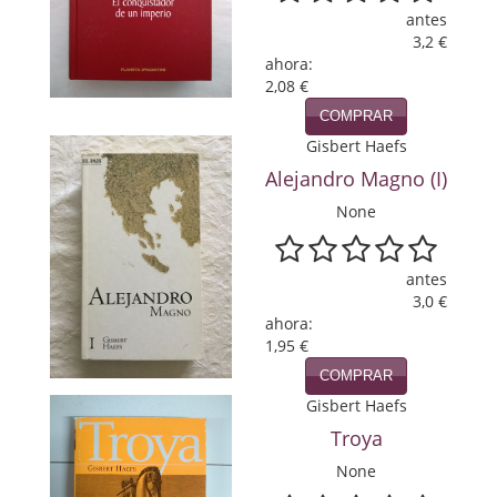
Política
antes
3,2 €
ahora:
Psicología. Educación
2,08 €
Religión
COMPRAR
Gisbert Haefs
Revistas
Alejandro Magno (I)
Segunda Guerra Mundial
None
Sobre Madrid
antes
Teatro
3,0 €
ahora:
Tema Local
1,95 €
COMPRAR
Terror
Gisbert Haefs
Troya
Terrorismo
None
Varios