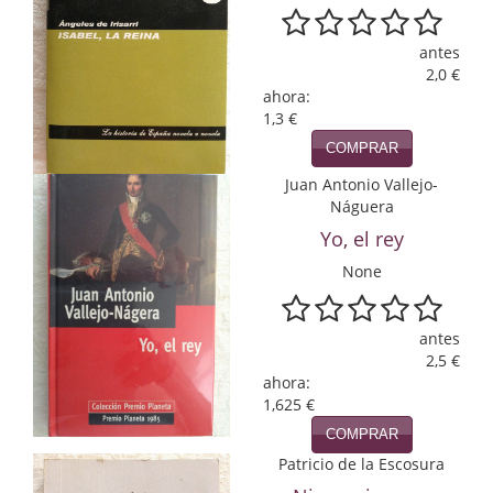
Economía
antes
Enciclopedias
2,0 €
ahora:
Ensayo
1,3 €
COMPRAR
Ensayo literario
Juan Antonio Vallejo-
Filosofía
Náguera
Yo, el rey
Física y Química
None
Física y química
antes
Guerra Civil Española
2,5 €
ahora:
Historia
1,625 €
historia
COMPRAR
Patricio de la Escosura
Infantil y juvenil