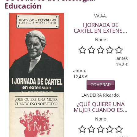
Educación
Economía
VV.AA.
Enciclopedias
I JORNADA DE
CARTEL EN EXTENS...
Ensayo
None
Ensayo literario
Filosofía
antes
19,2 €
Física y Química
ahora:
12,48 €
Física y química
COMPRAR
LANDEIRA Ricardo.
Guerra Civil Española
¿QUÉ QUIERE UNA
Historia
MUJER CUANDO ES...
None
historia
Infantil y juvenil