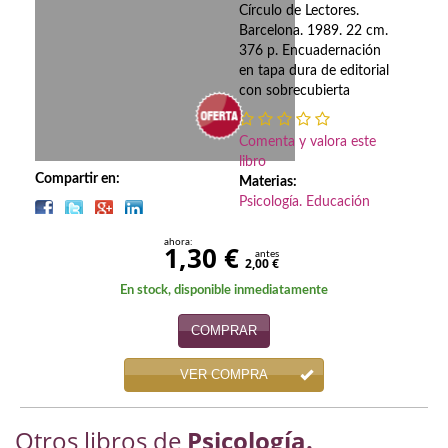
Biografías
Círculo de Lectores.
Barcelona. 1989. 22 cm.
Ciencia ficción
376 p. Encuadernación
en tapa dura de editorial
Cine
con sobrecubierta
Cocina
Comenta y valora este
libro
Cómic
Compartir en:
Materias:
Psicología. Educación
Cuentos y relatos
ahora:
1,30 €
Deportes
antes
2,00 €
En stock, disponible inmediatamente
Derecho
COMPRAR
Discos deVinilo. LP
VER COMPRA
Divulgación científica
DVD
Otros libros de
Psicología.