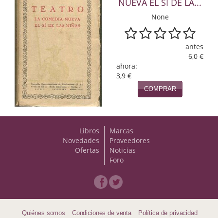
NUEVA EL SI DE LA...
Naturaleza
None
Novela Extranjera
Novela fantástica
antes
6,0 €
Novela histórica
ahora:
3,9 €
Novela negra
COMPRAR
Novela romántica
Otros idiomas
Libros
Marcas
Novedades
Proveedores
Papás, Mamás, bebés...
Ofertas
Noticias
Foro
Papás, Mamás, Bebés...
Papás, Mamás, Bebés…
Poesía
Quiénes somos
Condiciones de venta
Política de privacidad