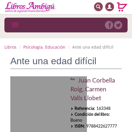
BUSCAR
MENÚ PRINCIPAL
Libros
Toggle
navigation
Novedades
Notícias
Libros
Psicología. Educación
Ante una edad difícil
MATERIAS
Ante una edad difícil
Arte
Juan Corbella
Por
Astrología. Ocultismo
Roig, Carmen
Autoayuda. Conocimiento personal
Valls Llobet
Autoayuda. Crecimiento personal
Referencia:
163348
Condición del libro:
Biografía
Bueno
ISBN:
9788422627777