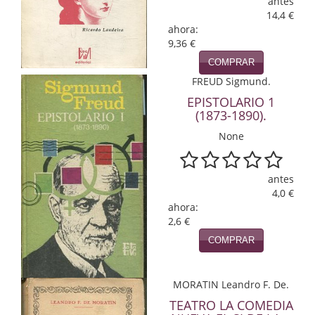
antes
14,4 €
Infantil y juvenil. Nuevo!!
ahora:
9,36 €
Infantil y juvenil. Nuevo!!!
COMPRAR
FREUD Sigmund.
Informática
EPISTOLARIO 1
Literatura fantástica
(1873-1890).
None
Literatura hispanoamericana
Local
antes
4,0 €
Mafia y espionaje
ahora:
2,6 €
Matemáticas
COMPRAR
Medicina
MORATIN Leandro F. De.
Música
TEATRO LA COMEDIA