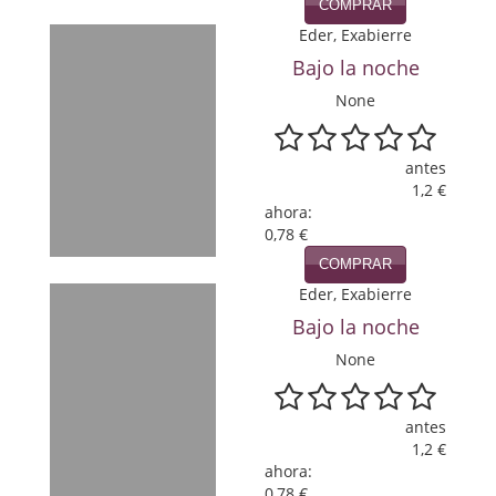
COMPRAR
Política
Eder, Exabierre
Bajo la noche
Psicología. Educación
None
Religión
Revistas
antes
1,2 €
Segunda Guerra Mundial
ahora:
0,78 €
Sobre Madrid
COMPRAR
Eder, Exabierre
Teatro
Bajo la noche
Tema Local
None
Terror
antes
Terrorismo
1,2 €
ahora:
Varios
0,78 €