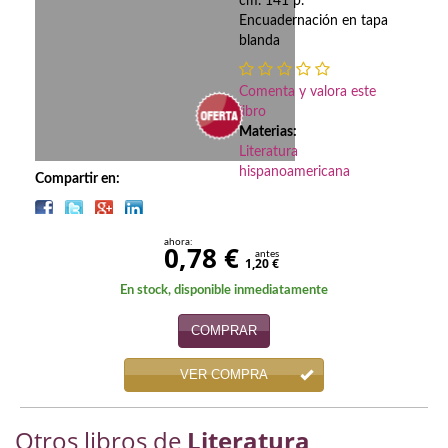
Biografías
cm. 141 p.
Encuadernación en tapa
blanda
Ciencia ficción
Cine
Comenta y valora este
libro
Cocina
Materias:
Literatura
Cómic
hispanoamericana
Compartir en:
Cuentos y relatos
ahora:
0,78 €
Deportes
antes
1,20 €
En stock, disponible inmediatamente
Derecho
COMPRAR
Discos deVinilo. LP
VER COMPRA
Divulgación científica
DVD
Otros libros de
Literatura