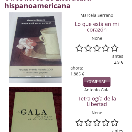
hispanoamericana
Economía
Marcela Serrano
Enciclopedias
Lo que está en mi
corazón
Ensayo
None
Ensayo literario
Filosofía
antes
2,9 €
Física y Química
ahora:
1,885 €
Física y química
COMPRAR
Antonio Gala
Guerra Civil Española
Tetralogía de la
Libertad
Historia
None
historia
Infantil y juvenil
antes