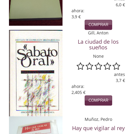
6,0 €
Infantil y juvenil. Nuevo!!
ahora:
3,9 €
Infantil y juvenil. Nuevo!!!
COMPRAR
Gill, Anton
Informática
La ciudad de los
sueños
Literatura fantástica
None
Literatura hispanoamericana
Local
antes
3,7 €
Mafia y espionaje
ahora:
2,405 €
Matemáticas
COMPRAR
Medicina
Muñoz, Pedro
Música
Hay que vigilar al rey