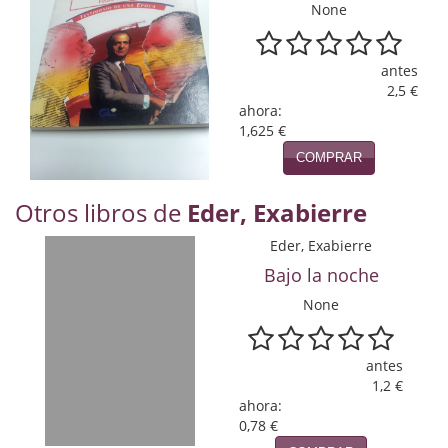
Naturaleza
None
Novela Extranjera
antes
Novela fantástica
2,5 €
ahora:
Novela histórica
1,625 €
COMPRAR
Novela negra
Otros libros de
Eder, Exabierre
Novela romántica
Eder, Exabierre
Otros idiomas
Bajo la noche
Papás, Mamás, bebés...
None
Papás, Mamás, Bebés...
antes
Papás, Mamás, Bebés…
1,2 €
ahora:
Poesía
0,78 €