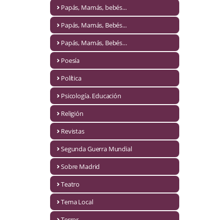
Naturaleza
Papás, Mamás, bebés...
Novela Extranjera
Papás, Mamás, Bebés...
Novela fantástica
Papás, Mamás, Bebés…
Poesía
Novela histórica
Política
Novela negra
Psicología. Educación
Novela romántica
Religión
Otros idiomas
Revistas
Papás, Mamás, bebés...
Segunda Guerra Mundial
Papás, Mamás, Bebés...
Sobre Madrid
Teatro
Papás, Mamás, Bebés…
Tema Local
Poesía
Terror