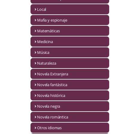
Infantil y juvenil. Nuevo!!
Local
Mafia y espionaje
Infantil y juvenil. Nuevo!!!
Matemáticas
Informática
Medicina
Literatura fantástica
Música
Literatura hispanoamericana
Naturaleza
Local
Novela Extranjera
Mafia y espionaje
Novela fantástica
Novela histórica
Matemáticas
Novela negra
Medicina
Novela romántica
Música
Otros idiomas