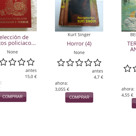
Kurt Singer
BE
elección de
tos policiaco...
Horror (4)
TE
A
None
None
antes
antes
15,0 €
4,7 €
:
ahora:
€
ahora:
3,055 €
4,55 €
COMPRAR
COMPRAR