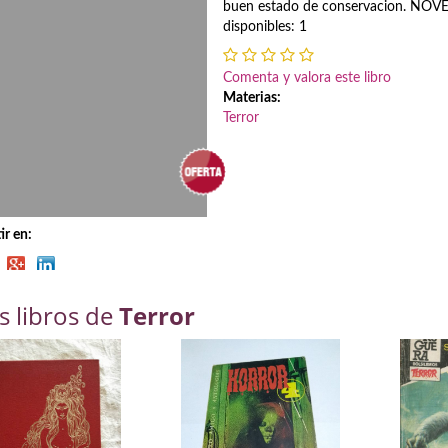
buen estado de conservacion. NOVE
disponibles: 1
Comenta y valora este libro
Materias:
Terror
r en:
s libros de
Terror