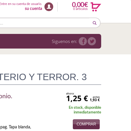
0,00€
Entre en su cuenta de usuario.
su cuenta
0 articulos
Siguenos en:
TERIO Y TERROR. 3
ahora:
1,25 €
onio.
antes
1,93 €
En stock, disponible
inmediatamente
COMPRAR
pag. Tapa blanda,