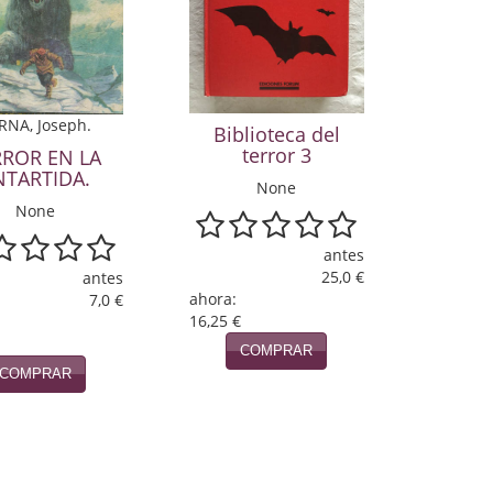
RNA, Joseph.
Biblioteca del
terror 3
RROR EN LA
NTARTIDA.
None
None
antes
25,0 €
antes
ahora:
7,0 €
16,25 €
COMPRAR
COMPRAR