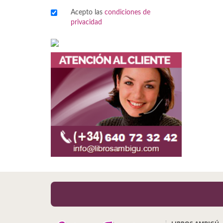
Acepto las
condiciones de
Viajes
privacidad
Viajesç