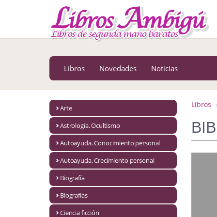
MENÚ PRINCIPAL
Libros
Novedades
Libros
Novedades
Noticias
Notícias
MATERIAS
Libros
Arte
Arte
BI
Astrología. Ocultismo
Astrología. Ocultismo
Autoayuda. Conocimiento personal
Autoayuda. Conocimiento personal
Autoayuda. Crecimiento personal
Autoayuda. Crecimiento personal
Biografía
Biografías
Biografía
Ciencia ficción