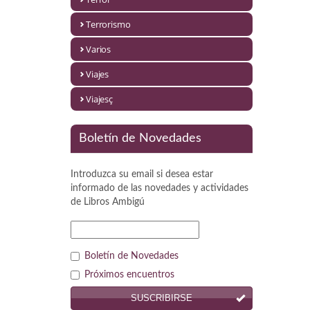
Política
Terrorismo
Psicología. Educación
Varios
Religión
Viajes
Revistas
Viajesç
Segunda Guerra Mundial
Boletín de Novedades
Sobre Madrid
Introduzca su email si desea estar
Teatro
informado de las novedades y actividades
de
Libros Ambigú
Tema Local
Terror
Boletín de Novedades
Terrorismo
Próximos encuentros
SUSCRIBIRSE
Varios