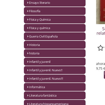
Ensayo literario
Economía
Filosofía
Enciclopedias
Física y Química
Ensayo
Física y química
S
rela
Ensayo literario
Guerra Civil Española
Filosofía
Historia
Física y Química
historia
Infantil y juvenil
Física y química
ahora
9,75 
Infantil y juvenil. Nuevo!!
Guerra Civil Española
Infantil y juvenil. Nuevo!!!
Historia
Informática
historia
Literatura fantástica
Infantil y juvenil
Literatura hispanoamericana