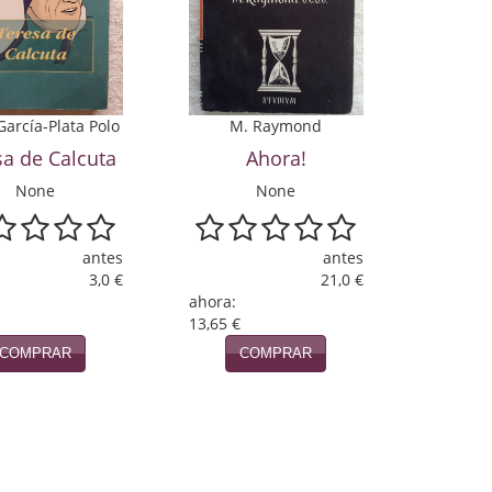
García-Plata Polo
M. Raymond
sa de Calcuta
Ahora!
None
None
antes
antes
3,0 €
21,0 €
ahora:
13,65 €
COMPRAR
COMPRAR