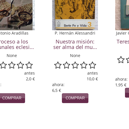
tonio Aradillas
P. Hernán Alessandri
Javier 
roceso a los
Nuestra misión:
Tere
unales eclesi...
ser alma del mu...
None
None
antes
antes
2,0 €
10,0 €
ahora:
:
ahora:
1,95 €
6,5 €
COMPRAR
COMPRAR