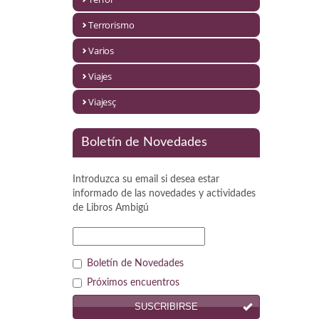
Política
Terrorismo
Psicología. Educación
Varios
Religión
Viajes
Revistas
Viajesç
Segunda Guerra Mundial
Boletín de Novedades
Sobre Madrid
Introduzca su email si desea estar
Teatro
informado de las novedades y actividades
de
Libros Ambigú
Tema Local
Terror
Boletín de Novedades
Terrorismo
Próximos encuentros
SUSCRIBIRSE
Varios