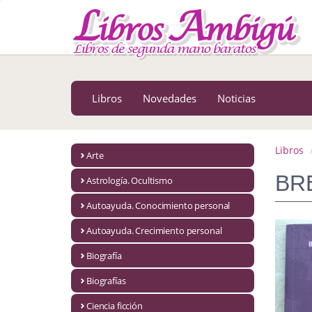
MENÚ PRINCIPAL
Libros
Novedades
Libros
Novedades
Noticias
Notícias
MATERIAS
Libros
Arte
Arte
BR
Astrología. Ocultismo
Astrología. Ocultismo
Autoayuda. Conocimiento personal
Autoayuda. Conocimiento personal
Autoayuda. Crecimiento personal
Autoayuda. Crecimiento personal
Biografía
Biografías
Biografía
Ciencia ficción