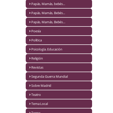
Naturaleza
Papás, Mamás, bebés...
Novela Extranjera
Papás, Mamás, Bebés...
Novela fantástica
Papás, Mamás, Bebés…
Poesía
Novela histórica
Política
Novela negra
Psicología. Educación
Novela romántica
Religión
Otros idiomas
Revistas
Papás, Mamás, bebés...
Segunda Guerra Mundial
Papás, Mamás, Bebés...
Sobre Madrid
Teatro
Papás, Mamás, Bebés…
Tema Local
Poesía
Terror