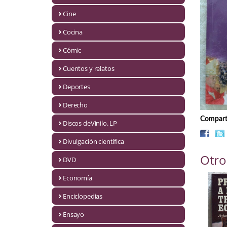
Biografías
Cine
Ciencia ficción
Cocina
Cine
Cómic
Cocina
Cuentos y relatos
Cómic
Deportes
Derecho
Cuentos y relatos
Comparti
Discos deVinilo. LP
Deportes
Divulgación científica
Derecho
Otro
DVD
Discos deVinilo. LP
Economía
Divulgación científica
Enciclopedias
DVD
Ensayo