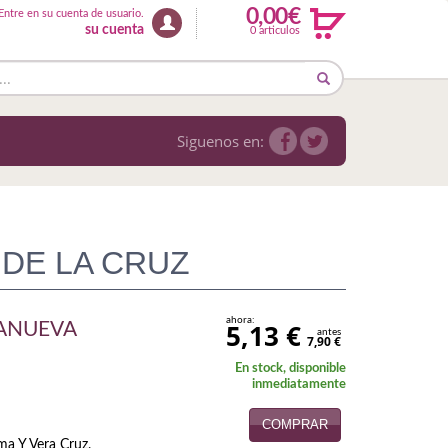
0,00€
Entre en su cuenta de usuario.
su cuenta
0 articulos
Siguenos en:
 DE LA CRUZ
ahora:
5,13 €
LANUEVA
antes
7,90 €
En stock, disponible
inmediatamente
COMPRAR
ima Y Vera Cruz.