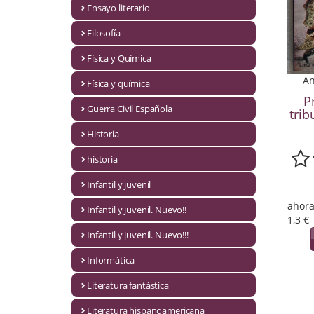
Ensayo literario
Economía
Filosofía
Enciclopedias
Física y Química
Ensayo
An
Física y química
P
Ensayo literario
Guerra Civil Española
trib
Filosofía
Historia
Física y Química
historia
Infantil y juvenil
Física y química
ahora
Infantil y juvenil. Nuevo!!
Guerra Civil Española
1,3 €
Infantil y juvenil. Nuevo!!!
Historia
Informática
historia
Literatura fantástica
Infantil y juvenil
Literatura hispanoamericana