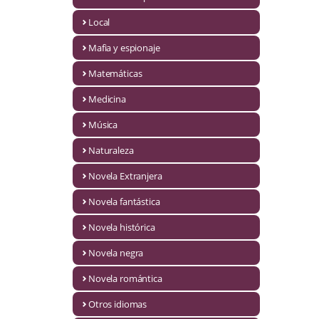
Infantil y juvenil. Nuevo!!
Local
Mafia y espionaje
Infantil y juvenil. Nuevo!!!
Matemáticas
Informática
Medicina
Literatura fantástica
Música
Literatura hispanoamericana
Naturaleza
Local
Novela Extranjera
Mafia y espionaje
Novela fantástica
Novela histórica
Matemáticas
Novela negra
Medicina
Novela romántica
Música
Otros idiomas