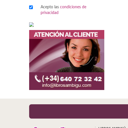
Acepto las
condiciones de
Viajes
privacidad
Viajesç