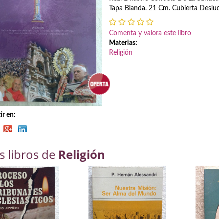
Tapa Blanda. 21 Cm. Cubierta Deslu
Comenta y valora este libro
Materias:
Religión
r en:
s libros de
Religión