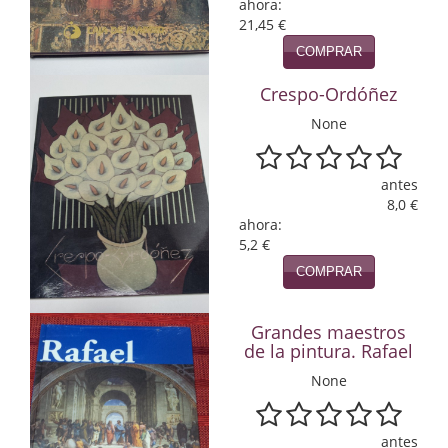
ahora:
21,45 €
Infantil y juvenil. Nuevo!!
COMPRAR
Infantil y juvenil. Nuevo!!!
Crespo-Ordóñez
Informática
None
Literatura fantástica
antes
Literatura hispanoamericana
8,0 €
ahora:
Local
5,2 €
COMPRAR
Mafia y espionaje
Matemáticas
Grandes maestros
de la pintura. Rafael
Medicina
None
Música
antes