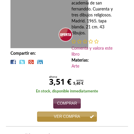
Biografías
academia de san
fernanddo. Cuarenta y
Ciencia ficción
tres dibujos religiosos.
Madrid. 1965. tapa
Cine
blanda. 21 cm. 43
dibujos.
Cocina
Comenta y valora este
Cómic
Compartir en:
libro
Materias:
Cuentos y relatos
Arte
Deportes
ahora:
3,51 €
antes
5,40 €
Derecho
En stock, disponible inmediatamente
Discos deVinilo. LP
COMPRAR
Divulgación científica
VER COMPRA
DVD