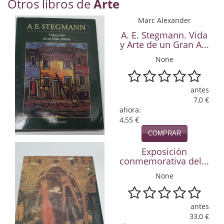
Otros libros de
Arte
Economía
Marc Alexander
Enciclopedias
A. E. Stegmann. Vida
y Arte de un Gran A...
Ensayo
None
Ensayo literario
antes
Filosofía
7,0 €
ahora:
Física y Química
4,55 €
COMPRAR
Física y química
Exposición
Guerra Civil Española
conmemorativa del...
None
Historia
historia
antes
33,0 €
Infantil y juvenil